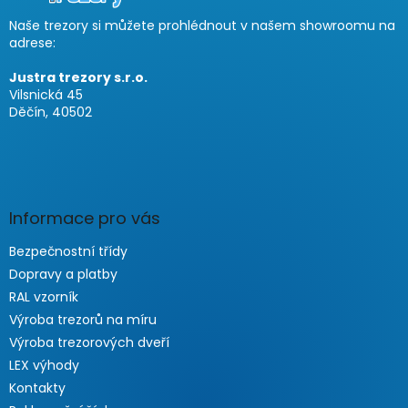
i
Naše trezory si můžete prohlédnout v našem showroomu na
l
adrese:
e
Justra trezory s.r.o.
Vilsnická 45
Děčín, 40502
Informace pro vás
Bezpečnostní třídy
Dopravy a platby
RAL vzorník
Výroba trezorů na míru
Výroba trezorových dveří
LEX výhody
Kontakty