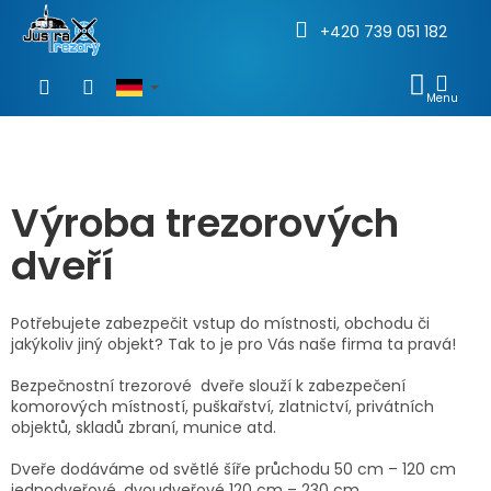
+420 739 051 182
Zum
Inhalt
WAR
springen
Výroba trezorových
dveří
Potřebujete zabezpečit vstup do místnosti, obchodu či
jakýkoliv jiný objekt? Tak to je pro Vás naše firma ta pravá!
Bezpečnostní trezorové dveře slouží k zabezpečení
komorových místností, puškařství, zlatnictví, privátních
objektů, skladů zbraní, munice atd.
Dveře dodáváme od světlé šíře průchodu 50 cm – 120 cm
jednodveřové, dvoudveřové 120 cm – 230 cm.