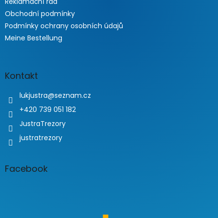
Reklamační řád
Obchodní podmínky
Podmínky ochrany osobních údajů
Meine Bestellung
Kontakt
lukjustra
@
seznam.cz
+420 739 051 182
JustraTrezory
justratrezory
Facebook