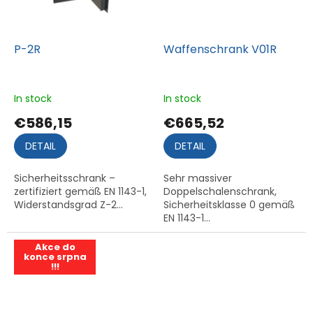
P-2R
Waffenschrank V01R
In stock
In stock
€586,15
€665,52
DETAIL
DETAIL
Sicherheitsschrank –
Sehr massiver
zertifiziert gemäß EN 1143-1,
Doppelschalenschrank,
Widerstandsgrad Z-2...
Sicherheitsklasse 0 gemäß
EN 1143-1...
Akce do
konce srpna
!!!