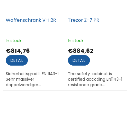
Waffenschrank V-I 2R
Trezor Z-7 PR
In stock
In stock
€814,76
€884,62
DETAIL
DETAIL
Sicherheitsgrad I EN 1143-1.
The safety cabinet is
Sehr massiver
certified accoding EN1143-1
doppelwandiger...
resistance grade...