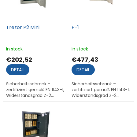
e
d
e
r
P
Trezor P2 Mini
P-1
r
o
d
In stock
In stock
u
€202,52
€477,43
k
t
DETAIL
DETAIL
e
Sicherheitsschrank –
Sicherheitsschrank –
zertifiziert gemäß EN 1143-1,
zertifiziert gemäß EN 1143-1,
Widerstandsgrad Z-2...
Widerstandsgrad Z-2...