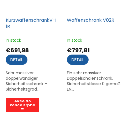
KurzwaffenschrankV-I
Waffenschrank V02R
1R
In stock
In stock
€691,98
€797,81
DETAIL
DETAIL
Sehr massiver
Ein sehr massiver
doppelwandiger
Doppelschalenschrank,
Sicherheitsschrank –
Sicherheitsklasse 0 gemäß
Sicherheitsgrad...
EN...
Akce do
konce srpna
!!!