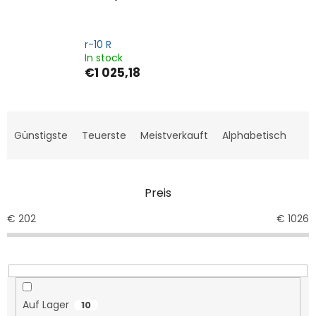
r-10 R
In stock
€1 025,18
P
r
Günstigste
Teuerste
Meistverkauft
Alphabetisch
o
d
u
Preis
k
t
€
202
€
1026
s
o
r
t
i
e
Auf Lager
10