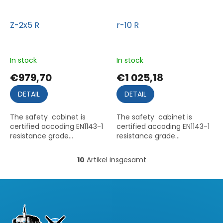
Z-2x5 R
r-10 R
In stock
In stock
€979,70
€1 025,18
DETAIL
DETAIL
The safety cabinet is
The safety cabinet is
certified accoding EN1143-1
certified accoding EN1143-1
resistance grade...
resistance grade...
10
Artikel insgesamt
S
t
e
u
F
e
u
r
ß
e