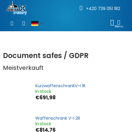
+420 739 051 182
Zum
Inhalt
WAR
springen
Document safes / GDPR
Meistverkauft
KurzwaffenschrankV-I 1R
In stock
€691,98
Waffenschrank V-I 2R
In stock
€814,76