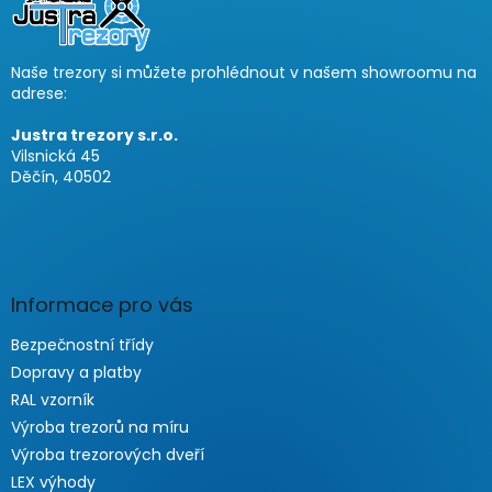
z
l
e
e
i
m
Naše trezory si můžete prohlédnout v našem showroomu na
e
l
adrese:
n
e
t
Justra trezory s.r.o.
e
Vilsnická 45
d
Děčín, 40502
e
r
L
i
s
t
Informace pro vás
e
Bezpečnostní třídy
Dopravy a platby
RAL vzorník
Výroba trezorů na míru
Výroba trezorových dveří
LEX výhody