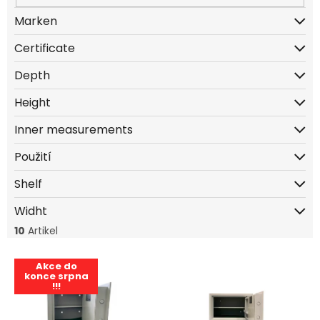
r
u
Marken
n
Certificate
g
Depth
Height
Inner measurements
Použití
Shelf
Widht
10
Artikel
L
Akce do
i
konce srpna
€326,54
!!!
s
t