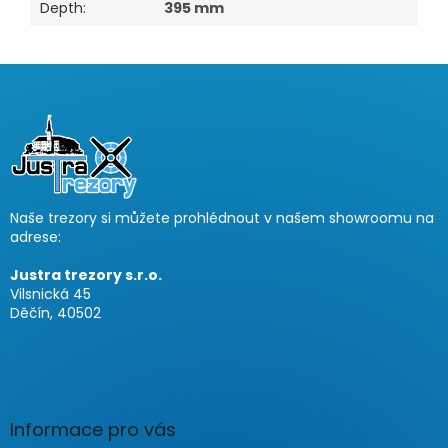
Depth
:
395 mm
F
u
ß
z
e
i
Naše trezory si můžete prohlédnout v našem showroomu na
l
adrese:
e
Justra trezory s.r.o.
Vilsnická 45
Děčín, 40502
Informace pro vás