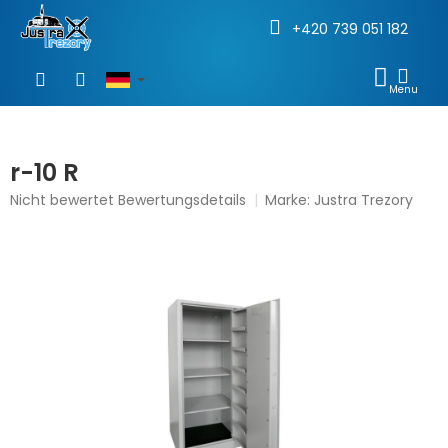
+420 739 051 182
Zum
Inhalt
WAR
springen
r-10 R
Die
Nicht bewertet
Bewertungsdetails
Marke:
Justra Trezory
durchschnittliche
Produktbewertung
ist
0,0
von
5
Sternen.