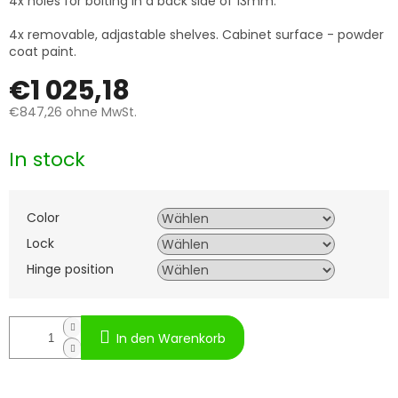
4x holes for bolting in a back side of 13mm.
4x removable, adjastable shelves. Cabinet surface - powder
coat paint.
€1 025,18
€847,26
ohne MwSt.
Verkaufspreis:
In stock
Color
Lock
Hinge position
In den Warenkorb