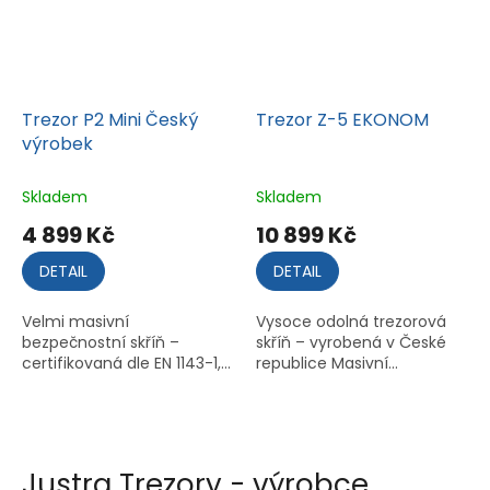
Trezor P2 Mini Český
Trezor Z-5 EKONOM
výrobek
Skladem
Skladem
4 899 Kč
10 899 Kč
DETAIL
DETAIL
Velmi masivní
Vysoce odolná trezorová
bezpečnostní skříň –
skříň – vyrobená v České
certifikovaná dle EN 1143-1,...
republice Masivní...
Justra Trezory - výrobce