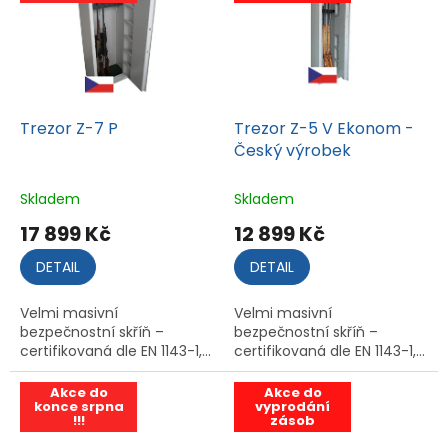
Trezor Z-7 P
Trezor Z-5 V Ekonom -
Český výrobek
Skladem
Skladem
17 899 Kč
12 899 Kč
DETAIL
DETAIL
Velmi masivní
Velmi masivní
bezpečnostní skříň –
bezpečnostní skříň –
certifikovaná dle EN 1143-1,...
certifikovaná dle EN 1143-1,...
Akce do
Akce do
konce srpna
vyprodání
!!!
zásob