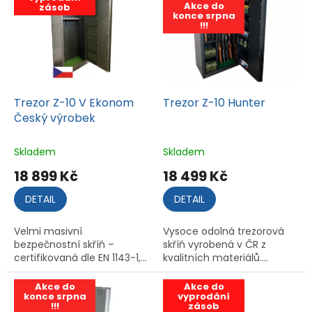
Akce do
ů
24 799 Kč
zásob
konce srpna
!!!
j
i
ž
o
Trezor Z-10 V Ekonom
Trezor Z-10 Hunter
d
Český výrobek
r
o
Skladem
Skladem
k
18 899 Kč
18 499 Kč
u
DETAIL
DETAIL
1
9
Velmi masivní
Vysoce odolná trezorová
9
bezpečnostní skříň –
skříň vyrobená v ČR z
certifikovaná dle EN 1143-1,...
kvalitních materiálů....
5
Akce do
Akce do
konce srpna
vyprodání
!!!
zásob