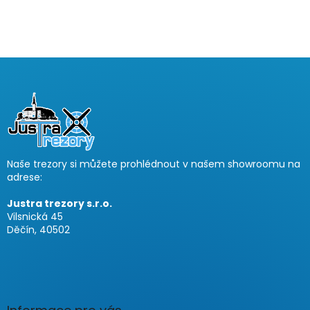
Z
á
p
a
t
í
Naše trezory si můžete prohlédnout v našem showroomu na
adrese:
Justra trezory s.r.o.
Vilsnická 45
Děčín, 40502