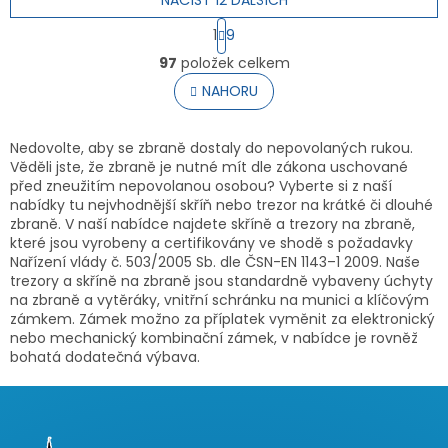
S
1
9
t
O
r
97
položek celkem
v
á
l
NAHORU
n
á
k
o
d
v
a
Nedovolte, aby se zbraně dostaly do nepovolaných rukou.
á
c
Věděli jste, že zbraně je nutné mít dle zákona uschované
n
í
před zneužitím nepovolanou osobou? Vyberte si z naší
í
p
nabídky tu nejvhodnější skříň nebo trezor na krátké či dlouhé
r
zbraně. V naší nabídce najdete skříně a trezory na zbraně,
v
které jsou vyrobeny a certifikovány ve shodě s požadavky
k
Nařízení vlády č. 503/2005 Sb. dle ČSN-EN 1143–1 2009. Naše
y
trezory a skříně na zbraně jsou standardně vybaveny úchyty
v
na zbraně a vytěráky, vnitřní schránku na munici a klíčovým
ý
zámkem. Zámek možno za příplatek vyměnit za elektronický
p
nebo mechanický kombinační zámek, v nabídce je rovněž
i
bohatá dodatečná výbava.
s
u
Z
á