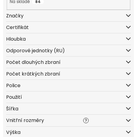
t
Na skladě
84
ů
Značky
Certifikát
ČSN EN 1143-1 minimálně 15RU, splňuje zákon č. 119/2002 Sb.
Hloubka
Odporové jednotky (RU)
Počet dlouhých zbraní
Počet krátkých zbraní
Police
Použití
Šířka
Vnitřní rozměry
?
Výška