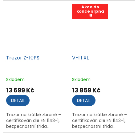
Akce do
konce srpna
!!!
Trezor Z-10PS
V-I 1 XL
Skladem
Skladem
13 699 Kč
13 859 Kč
DETAIL
DETAIL
Trezor na krátké zbraně –
Trezor na krátké zbraně –
certifikován dle EN 1143-1,
certifikován dle EN 1143-1,
bezpečnostní třída...
bezpečnostní třída...