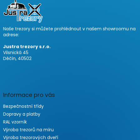
p
a
t
í
Naše trezory si můžete prohlédnout v našem showroomu na
adrese:
Justra trezory s.r.o.
Vilsnická 45
Děčín, 40502
Informace pro vás
Bezpečnostní třídy
Dopravy a platby
RAL vzorník
Výroba trezorů na míru
Výroba trezorových dveří