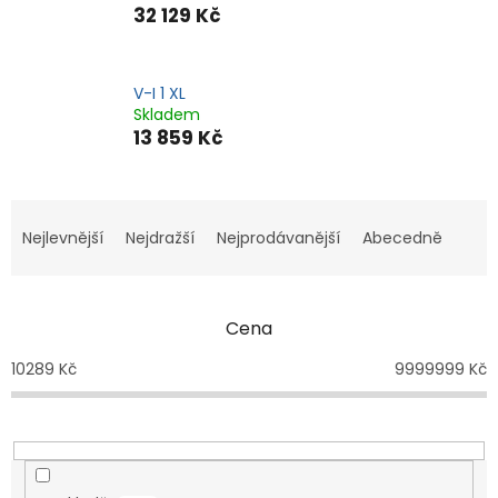
32 129 Kč
V-I 1 XL
Skladem
13 859 Kč
Ř
a
Nejlevnější
Nejdražší
Nejprodávanější
Abecedně
z
e
n
Cena
í
p
10289
Kč
9999999
Kč
r
o
d
u
k