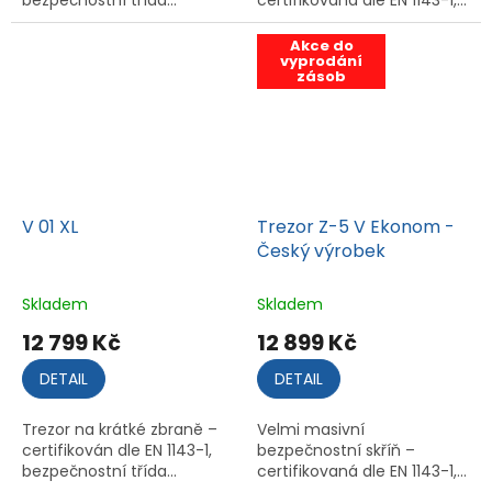
bezpečnostní třída...
certifikovaná dle EN 1143-1,...
Akce do
vyprodání
zásob
V 01 XL
Trezor Z-5 V Ekonom -
Český výrobek
Skladem
Skladem
12 799 Kč
12 899 Kč
DETAIL
DETAIL
Trezor na krátké zbraně –
Velmi masivní
certifikován dle EN 1143-1,
bezpečnostní skříň –
bezpečnostní třída...
certifikovaná dle EN 1143-1,...