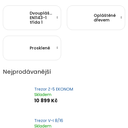
Dvouplášťové
Opláštěné
EN1143-1
dřevem
třída 1
Prosklené
Nejprodávanější
Trezor Z-5 EKONOM
Skladem
10 899 Kč
Trezor V-I 8/16
Skladem