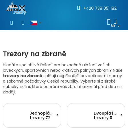
+420 739 051 182
Přejít
na
NÁKU
obsah
KOŠÍ
Trezory na zbraně
Hledáte spolehlivé řešení pro bezpečné uložení vašich
loveckých, sportovních nebo krátkých palných zbraní? Naše
trezory na zbraně
splňují nejpřísnější bezpečnostní normy
a zákonné požadavky České republiky. Vyberte si z široké
nabídky skříní, které ochrání váš zbrojní arzenál před dětmi i
zloději.
Jednoplášťové
Dvouplášťové
trezory Z2
trezory 0