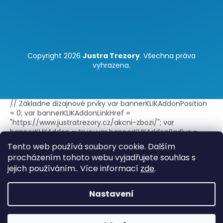
Copyright 2026
Justra Trezory
. Všechna práva
vyhrazena.
// Základne dizajnové prvky var bannerKLIKAddonPosition
= 0; var bannerKLIKAddonLinkHref =
"https://www.justratrezory.cz/akcni-zbozi/"; var
bannerKLIKAddon = true; var bannerKLIKAddonRadius =
false; var bannerKLIKAddonBorder = true; var
Tento web používá soubory cookie. Dalším
bannerKLIKAddonLink = true; var
procházením tohoto webu vyjadřujete souhlas s
bannerKLIKAddonLinkExternal = true; // Text doplnku -
jejich používáním.. Více informací
zde
.
jeden jazyk var bannerKLIKAddonTitle = "Akce"; var
bannerKLIKAddonText = ""; // Text doplnku - viac jazykov
var bannerKLIKAddonTitleLang =
Nastavení
{sk:"Akcia",cs:"Akce",en:"Discount"}; // Štýl zobrazenia var
bannerKLIKAddonIconImage = ""; var
bannerKLIKAddonBGImage = ""; var bannerKLIKAddonIcon =