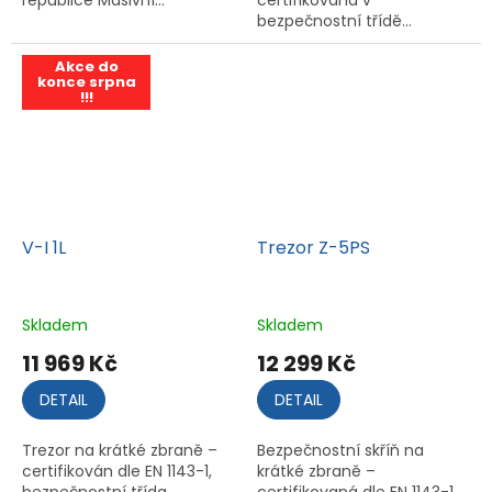
republice Masivní...
certifikovaná v
bezpečnostní třídě...
Akce do
konce srpna
!!!
V-I 1L
Trezor Z-5PS
Skladem
Skladem
11 969 Kč
12 299 Kč
DETAIL
DETAIL
Trezor na krátké zbraně –
Bezpečnostní skříň na
certifikován dle EN 1143-1,
krátké zbraně –