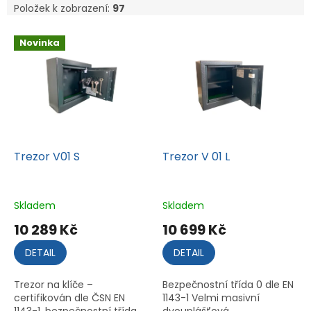
Položek k zobrazení:
97
V
Novinka
ý
p
i
s
p
r
o
d
Trezor V01 S
Trezor V 01 L
u
k
t
Skladem
Skladem
ů
10 289 Kč
10 699 Kč
DETAIL
DETAIL
Trezor na klíče –
Bezpečnostní třída 0 dle EN
certifikován dle ČSN EN
1143-1 Velmi masivní