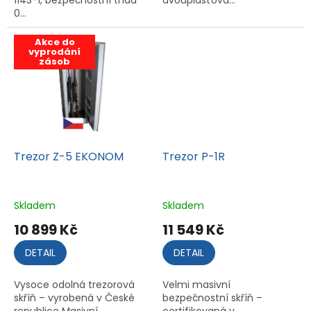
1143-1, bezpečnostní třída
dvouplášťová...
0...
Akce do
vyprodání
13 399 Kč
zásob
Trezor Z-5 EKONOM
Trezor P-1R
Skladem
Skladem
10 899 Kč
11 549 Kč
DETAIL
DETAIL
Vysoce odolná trezorová
Velmi masivní
skříň – vyrobená v České
bezpečnostní skříň –