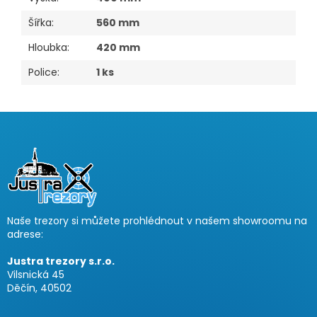
Šířka
:
560 mm
Hloubka
:
420 mm
Police
:
1 ks
Z
á
p
a
t
í
Naše trezory si můžete prohlédnout v našem showroomu na
adrese:
Justra trezory s.r.o.
Vilsnická 45
Děčín, 40502