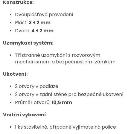
Konstrukce:
Dvouplášťové provedení
Plášť:
3 + 2 mm
Dveře:
4 + 2 mm
Uzamykací systém:
Třístranné uzamykání s rozvorovým
mechanismem a bezpečnostním zámkem
Ukotvení:
2 otvory v podlaze
2 otvory v zadní stěně pro bezpečné ukotvení
Průměr otvorů:
10,5 mm
Vnitřní vybavení:
1 ks stavitelná, případně vyjímatelná police