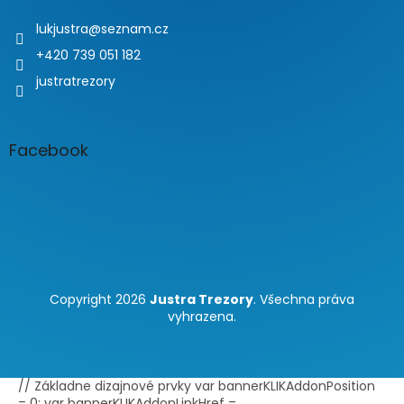
lukjustra
@
seznam.cz
+420 739 051 182
justratrezory
Facebook
Copyright 2026
Justra Trezory
. Všechna práva
vyhrazena.
// Základne dizajnové prvky var bannerKLIKAddonPosition
= 0; var bannerKLIKAddonLinkHref =