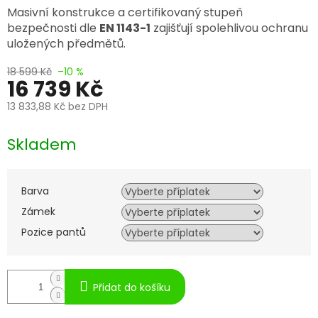
Masivní konstrukce a certifikovaný stupeň
bezpečnosti dle
EN 1143-1
zajišťují spolehlivou ochranu
uložených předmětů.
18 599 Kč
–10 %
16 739 Kč
13 833,88 Kč
bez DPH
Měrná
cena:
Skladem
Barva
Zámek
Pozice pantů
Přidat do košíku