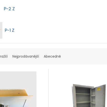
P-2 Z
P-1 Z
ražší
Nejprodávanější
Abecedně