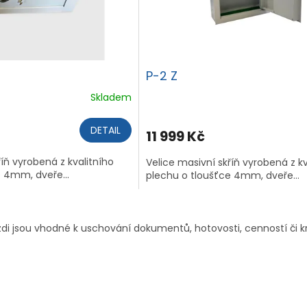
P-2 Z
Skladem
DETAIL
11 999 Kč
říň vyrobená z kvalitního
Velice masivní skříň vyrobená z kv
 4mm, dveře...
plechu o tloušťce 4mm, dveře...
O
v
 zdi jsou vhodné k uschování dokumentů, hotovosti, cenností či k
l
á
d
a
c
í