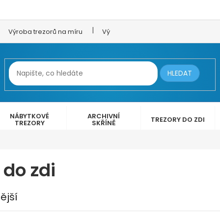
Výroba trezorů na míru
Výroba trezorových dveří
LEX 
HLEDAT
NÁBYTKOVÉ
ARCHIVNÍ
TREZORY DO ZDI
TREZORY
SKŘÍNĚ
 do zdi
ější