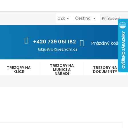
CZK
Čeština
výhody
Kontakty
Reklamační řád
Obchodní podmínk
Přihlášení
+420 739 051 182
NÁKUPNÍ
Prázdný košík
KOŠÍK
lukjustra@seznam.cz
TREZORY NA
TREZORY NA
TREZORY NA
MUNICI A
KLÍČE
DOKUMENTY
NÁŘADÍ