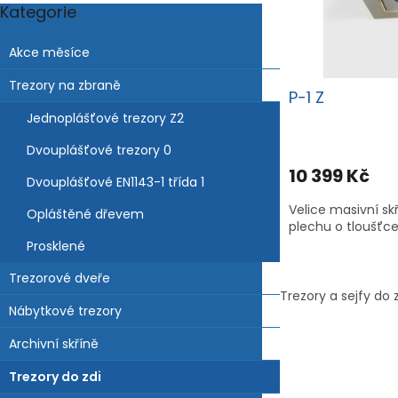
o
k
Kategorie
Přeskočit
d
t
kategorie
u
ů
Akce měsíce
k
t
Trezory na zbraně
P-1 Z
ů
Jednoplášťové trezory Z2
Dvouplášťové trezory 0
10 399 Kč
Dvouplášťové EN1143-1 třída 1
Velice masivní sk
Opláštěné dřevem
plechu o tloušťce
Prosklené
Trezorové dveře
Trezory a sejfy do
Nábytkové trezory
Archivní skříně
Trezory do zdi