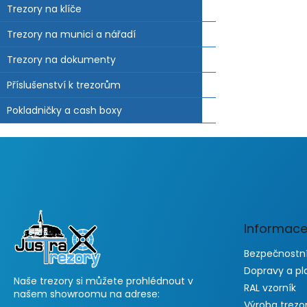
Trezory na klíče
Trezory na munici a nářadí
Trezory na dokumenty
Příslušenství k trezorům
Pokladničky a cash boxy
Z
á
p
a
t
Informace
í
Bezpečnostní
Dopravy a pl
Naše trezory si můžete prohlédnout v
RAL vzorník
našem showroomu na adrese:
Výroba trezo