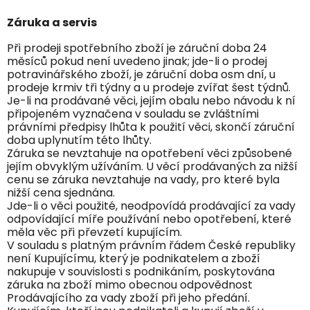
Záruka a servis
Při prodeji spotřebního zboží je záruční doba 24
měsíců pokud není uvedeno jinak; jde-li o prodej
potravinářského zboží, je záruční doba osm dní, u
prodeje krmiv tři týdny a u prodeje zvířat šest týdnů.
Je-li na prodávané věci, jejím obalu nebo návodu k ní
připojeném vyznačena v souladu se zvláštními
právními předpisy lhůta k použití věci, skončí záruční
doba uplynutím této lhůty.
Záruka se nevztahuje na opotřebení věci způsobené
jejím obvyklým užíváním. U věcí prodávaných za nižší
cenu se záruka nevztahuje na vady, pro které byla
nižší cena sjednána.
Jde-li o věci použité, neodpovídá prodávající za vady
odpovídající míře používání nebo opotřebení, které
měla věc při převzetí kupujícím.
V souladu s platným právním řádem České republiky
není Kupujícímu, který je podnikatelem a zboží
nakupuje v souvislosti s podnikáním, poskytována
záruka na zboží mimo obecnou odpovědnost
Prodávajícího za vady zboží při jeho předání.