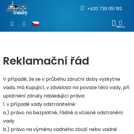
+420 739 051 182
Přejít
na
NÁKU
obsah
KOŠÍ
Reklamační řád
V případě, že se v průběhu záruční doby vyskytne
vada, má Kupující, v závislosti na povaze této vady, při
uplatnění záruky následující práva:
1. v případě vady odstranitelné:
a.) právo na bezplatné, řádné a včasné odstranění
vady
b.) právo na výměnu vadného zboží nebo vadné