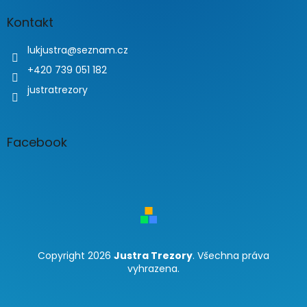
Kontakt
lukjustra
@
seznam.cz
+420 739 051 182
justratrezory
Facebook
Copyright 2026
Justra Trezory
. Všechna práva
vyhrazena.