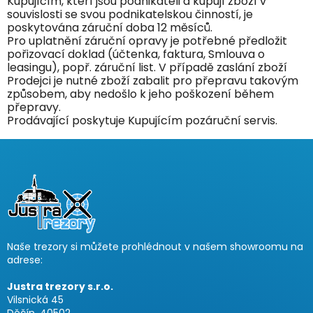
Kupujícím, kteří jsou podnikateli a kupují zboží v
souvislosti se svou podnikatelskou činností, je
poskytována záruční doba 12 měsíců.
Pro uplatnění záruční opravy je potřebné předložit
pořizovací doklad (účtenka, faktura, Smlouva o
leasingu), popř. záruční list. V případě zaslání zboží
Prodejci je nutné zboží zabalit pro přepravu takovým
způsobem, aby nedošlo k jeho poškození během
přepravy.
Prodávající poskytuje Kupujícím pozáruční servis.
Z
á
p
a
t
í
Naše trezory si můžete prohlédnout v našem showroomu na
adrese:
Justra trezory s.r.o.
Vilsnická 45