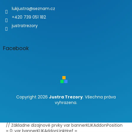
lukjustra
@
seznam.cz
+420 739 051 182
justratrezory
Facebook
Copyright 2026
Justra Trezory
. Všechna práva
vyhrazena.
// Základne dizajnové prvky var bannerKLIKAddonPosition
= 0; var bannerKLIKAddonLinkHref =