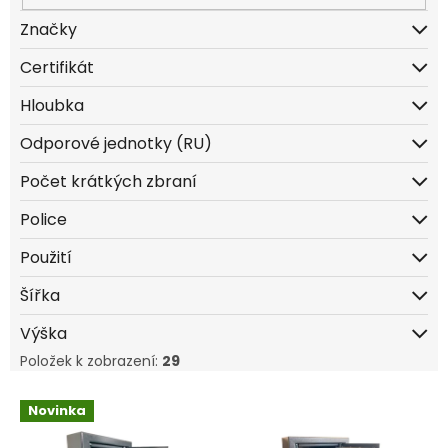
ů
Značky
Certifikát
Hloubka
Odporové jednotky (RU)
Počet krátkých zbraní
Police
Použití
Šířka
Výška
Položek k zobrazení:
29
V
Novinka
ý
p