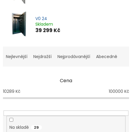
V0 24
Skladem
39 299 Kč
Ř
a
Nejlevnější
Nejdražší
Nejprodávanější
Abecedně
z
e
n
Cena
í
p
10289
Kč
100000
Kč
r
o
d
u
k
t
Na skladě
29