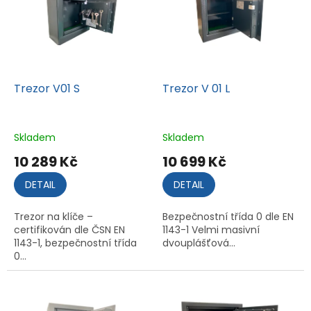
i
s
p
r
o
d
Trezor V01 S
Trezor V 01 L
u
k
t
Skladem
Skladem
ů
10 289 Kč
10 699 Kč
DETAIL
DETAIL
Trezor na klíče –
Bezpečnostní třída 0 dle EN
certifikován dle ČSN EN
1143-1 Velmi masivní
1143-1, bezpečnostní třída
dvouplášťová...
0...