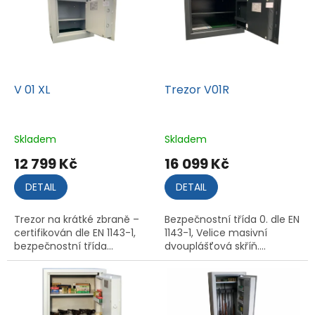
V 01 XL
Trezor V01R
Skladem
Skladem
12 799 Kč
16 099 Kč
DETAIL
DETAIL
Trezor na krátké zbraně –
Bezpečnostní třída 0. dle EN
certifikován dle EN 1143-1,
1143-1, Velice masivní
bezpečnostní třída...
dvouplášťová skříň....