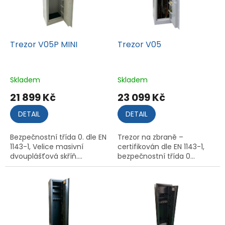
Trezor V05P MINI
Trezor V05
Skladem
Skladem
21 899 Kč
23 099 Kč
DETAIL
DETAIL
Bezpečnostní třída 0. dle EN
Trezor na zbraně –
1143-1, Velice masivní
certifikován dle EN 1143-1,
dvouplášťová skříň....
bezpečnostní třída 0...