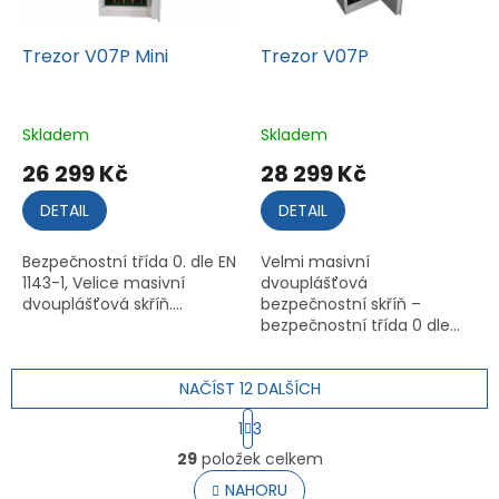
Trezor V07P Mini
Trezor V07P
Skladem
Skladem
26 299 Kč
28 299 Kč
DETAIL
DETAIL
Bezpečnostní třída 0. dle EN
Velmi masivní
1143-1, Velice masivní
dvouplášťová
dvouplášťová skříň....
bezpečnostní skříň –
bezpečnostní třída 0 dle...
NAČÍST 12 DALŠÍCH
S
1
3
t
O
r
29
položek celkem
v
á
l
NAHORU
n