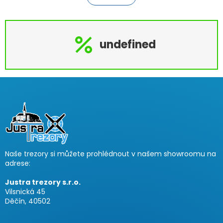
á
k
o
d
v
a
á
c
n
undefined
í
í
p
r
v
k
y
Z
v
á
ý
p
p
a
i
t
s
í
u
Naše trezory si můžete prohlédnout v našem showroomu na
adrese:
Justra trezory s.r.o.
Vilsnická 45
Děčín, 40502