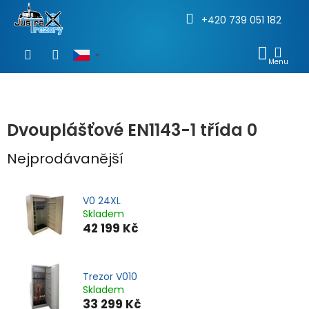
+420 739 051 182
Přejít
na
NÁKU
obsah
KOŠÍ
Dvouplášťové EN1143-1 třída 0
Nejprodávanější
V0 24XL
Skladem
42 199 Kč
Trezor V010
Skladem
33 299 Kč