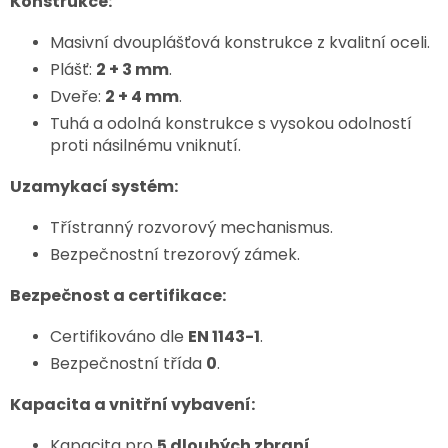
Konstrukce:
Masivní dvouplášťová konstrukce z kvalitní oceli.
Plášť:
2 + 3 mm
.
Dveře:
2 + 4 mm
.
Tuhá a odolná konstrukce s vysokou odolností
proti násilnému vniknutí.
Uzamykací systém:
Třístranný rozvorový mechanismus.
Bezpečnostní trezorový zámek.
Bezpečnost a certifikace:
Certifikováno dle
EN 1143-1
.
Bezpečnostní třída
0
.
Kapacita a vnitřní vybavení:
Kapacita pro
5 dlouhých zbraní
.