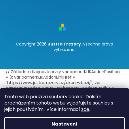
Copyright 2026
Justra Trezory
. Všechna práva
vyhrazena.
// Základne dizajnové prvky var bannerKLIKAddonPosition
= 0; var bannerKLIKAddonLinkHref =
"https://www.justratrezory.cz/akcni-zbozi/"; var
bannerKLIKAddon = true; var bannerKLIKAddonRadius =
false; var bannerKLIKAddonBorder = true; var
Tento web používá soubory cookie. Dalším
bannerKLIKAddonLink = true; var
procházením tohoto webu vyjadřujete souhlas s
bannerKLIKAddonLinkExternal = true; // Text doplnku -
jejich používáním.. Více informací
zde
.
jeden jazyk var bannerKLIKAddonTitle = "Akce"; var
bannerKLIKAddonText = ""; // Text doplnku - viac jazykov
var bannerKLIKAddonTitleLang =
Nastavení
{sk:"Akcia",cs:"Akce",en:"Discount"}; // Štýl zobrazenia var