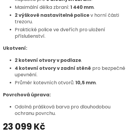
Maximální délka zbraní:
1 440 mm
.
2 výškově nastavitelné police
v horní části
trezoru.
Praktické police ve dveřích pro uložení
příslušenství.
Ukotvení:
2 kotevní otvory v podlaze
.
4 kotevní otvory v zadní stěně
pro bezpečné
upevnění.
Průměr kotevních otvorů:
10,5 mm
.
Povrchová úprava:
Odolná prášková barva pro dlouhodobou
ochranu povrchu.
23 099 Kč