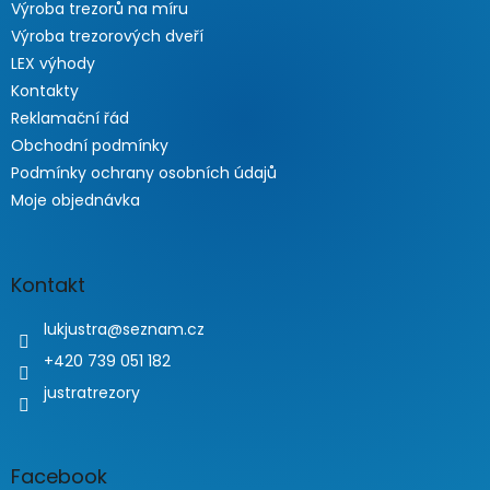
Výroba trezorů na míru
Výroba trezorových dveří
LEX výhody
Kontakty
Reklamační řád
Obchodní podmínky
Podmínky ochrany osobních údajů
Moje objednávka
Kontakt
lukjustra
@
seznam.cz
+420 739 051 182
justratrezory
Facebook