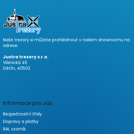
Z
á
p
a
t
í
Naše trezory si můžete prohlédnout v našem showroomu na
adrese:
Justra trezory s.r.o.
Vilsnická 45
Děčín, 40502
Informace pro vás
Bezpečnostní třídy
Dopravy a platby
RAL vzorník