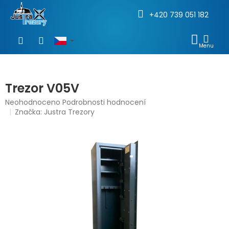
+420 739 051 182
Přejít
na
NÁKU
obsah
KOŠÍ
Trezor V05V
Průměrné
Neohodnoceno
Podrobnosti hodnocení
hodnocení
Značka:
Justra Trezory
produktu
je
0,0
z
5
hvězdiček.