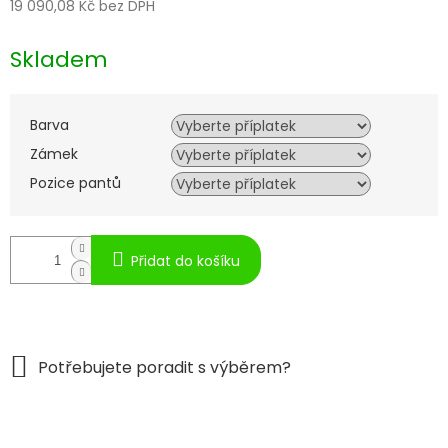
19 090,08 Kč
bez DPH
Měrná
cena:
Skladem
Barva
Zámek
Pozice pantů
Přidat do košíku