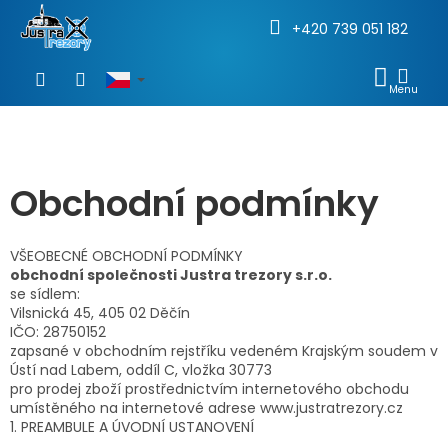
+420 739 051 182
Přejít
na
NÁKU
obsah
KOŠÍ
Obchodní podmínky
VŠEOBECNÉ OBCHODNÍ PODMÍNKY
obchodní společnosti Justra trezory s.r.o.
se sídlem:
Vilsnická 45, 405 02 Děčín
IČO: 28750152
zapsané v obchodním rejstříku vedeném Krajským soudem v
Ústí nad Labem, oddíl C, vložka 30773
pro prodej zboží prostřednictvím internetového obchodu
umístěného na internetové adrese www.justratrezory.cz
1. PREAMBULE A ÚVODNÍ USTANOVENÍ