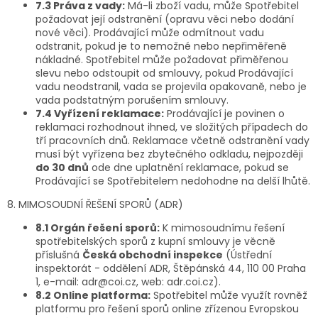
7.3 Práva z vady:
Má-li zboží vadu, může Spotřebitel
požadovat její odstranění (opravu věci nebo dodání
nové věci). Prodávající může odmítnout vadu
odstranit, pokud je to nemožné nebo nepřiměřeně
nákladné. Spotřebitel může požadovat přiměřenou
slevu nebo odstoupit od smlouvy, pokud Prodávající
vadu neodstranil, vada se projevila opakovaně, nebo je
vada podstatným porušením smlouvy.
7.4 Vyřízení reklamace:
Prodávající je povinen o
reklamaci rozhodnout ihned, ve složitých případech do
tří pracovních dnů. Reklamace včetně odstranění vady
musí být vyřízena bez zbytečného odkladu, nejpozději
do 30 dnů
ode dne uplatnění reklamace, pokud se
Prodávající se Spotřebitelem nedohodne na delší lhůtě.
8. MIMOSOUDNÍ ŘEŠENÍ SPORŮ (ADR)
8.1 Orgán řešení sporů:
K mimosoudnímu řešení
spotřebitelských sporů z kupní smlouvy je věcně
příslušná
Česká obchodní inspekce
(Ústřední
inspektorát - oddělení ADR, Štěpánská 44, 110 00 Praha
1, e-mail: adr@coi.cz, web: adr.coi.cz).
8.2 Online platforma:
Spotřebitel může využít rovněž
platformu pro řešení sporů online zřízenou Evropskou