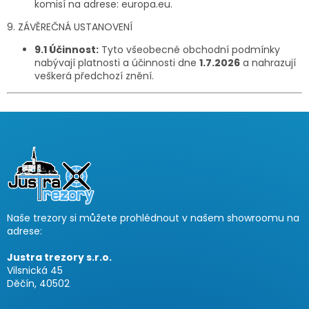
komisí na adrese: europa.eu.
9. ZÁVĚREČNÁ USTANOVENÍ
9.1 Účinnost:
Tyto všeobecné obchodní podmínky
nabývají platnosti a účinnosti dne
1.7.2026
a nahrazují
veškerá předchozí znění.
Z
á
p
a
t
í
Naše trezory si můžete prohlédnout v našem showroomu na
adrese:
Justra trezory s.r.o.
Vilsnická 45
Děčín, 40502