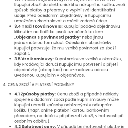
Kupující zboží do elektronického nákupního košíku, zvolí
způsob platby a přepravy a vyplní své identifikační
údaje. Před odesláním objednávky je Kupujícímu
umožněno zkontrolovat a měnit zadané údaje.
3.4 Tlačítková novela:
Kupující podává objednávku
kliknutím na tlačítko jasně označené textem
„
Objednat s povinností platby
“ nebo jinou
jednoznačnou formulací. Odesláním objednávky
Kupující potvrzuje, že mu vzniká povinnost za zboží
zaplatit.
3.5 Vznik smlouvy:
Kupní smlouva vzniká v okamžiku,
kdy Prodávající doručí Kupujícímu potvrzení o přijetí
objednávky (akceptaci) na e-mailovou adresu
uvedenou Kupujícím v objednávce.
4. CENA ZBOŽÍ A PLATEBNÍ PODMÍNKY
4.1 Způsoby platby:
Cenu zboží a případné náklady
spojené s dodáním zboží podle kupní smlouvy může
Kupující uhradit způsoby nabízenými v nákupním
košíku (např. online platební kartou, bankovním
převodem, na dobírku při převzetí zboží, v hotovosti při
osobním odběru).
4.2 Splatnost ceny:
V případě bezhotovostní platby je