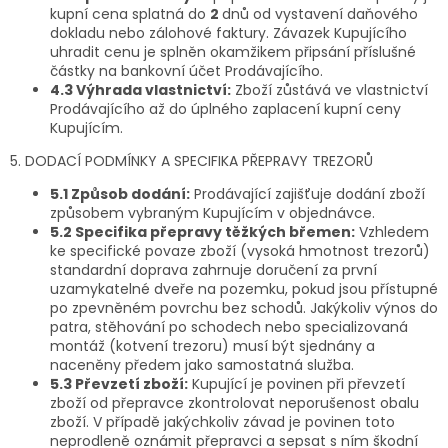
kupní cena splatná do
2
dnů od vystavení daňového
dokladu nebo zálohové faktury. Závazek Kupujícího
uhradit cenu je splněn okamžikem připsání příslušné
částky na bankovní účet Prodávajícího.
4.3 Výhrada vlastnictví:
Zboží zůstává ve vlastnictví
Prodávajícího až do úplného zaplacení kupní ceny
Kupujícím.
5. DODACÍ PODMÍNKY A SPECIFIKA PŘEPRAVY TREZORŮ
5.1 Způsob dodání:
Prodávající zajišťuje dodání zboží
způsobem vybraným Kupujícím v objednávce.
5.2 Specifika přepravy těžkých břemen:
Vzhledem
ke specifické povaze zboží (vysoká hmotnost trezorů)
standardní doprava zahrnuje doručení za první
uzamykatelné dveře na pozemku, pokud jsou přístupné
po zpevněném povrchu bez schodů. Jakýkoliv výnos do
patra, stěhování po schodech nebo specializovaná
montáž (kotvení trezoru) musí být sjednány a
naceněny předem jako samostatná služba.
5.3 Převzetí zboží:
Kupující je povinen při převzetí
zboží od přepravce zkontrolovat neporušenost obalu
zboží. V případě jakýchkoliv závad je povinen toto
neprodleně oznámit přepravci a sepsat s ním škodní