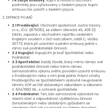
1.4 Jazyk smlouvy:
Kupní smlouva a obchodní
podmínky jsou vyhotoveny v českém jazyce. Kupní
smlouvu lze uzavřít v českém jazyce.
2. DEFINICE POJMŮ
2.1 Prodávající:
Obchodní společnost Justra trezory
s.r.o., IČO: 28750152, se sídlem Vilsnická 45, 405 02
Děčín, zapsaná v obchodním rejstříku vedeném
Krajským soudem v Ústí nad Labem, oddíl C, vložka
30773, která při uzavírání a plnění smlouvy jedná v
rámci své podnikatelské činnosti.
2.2 Kupující:
Kupujícím je buď Spotřebitel, nebo
Podnikatel.
2.3 Spotřebitel:
Každý člověk, který mimo rámec své
podnikatelské činnosti nebo mimo rámec
samostatného výkonu svého povolání uzavírá smlouvu
s Prodávajícím nebo s ním jinak jedná. Právní vztahy
Prodávajícího se Spotřebitelem výslovně neupravené
těmito VOP se řídí občanským zákoníkem a zákonem
č. 634/1992 Sb., o ochraně spotřebitele.
2.4 Podnikatel:
Ten, kdo samostatně vykonává na
vlastní účet a odpovědnost výdělečnou činnost
živnostenským nebo obdobným způsobem se
záměrem činit tak soustavně za účelem dosažení