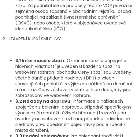
zisku. Za podnikatele se pro účely těchto VOP považuje
zejména osoba zapsaná v obchodním rejstříku, osoba
podnikající na základě živnostenského oprávnění
(OSVČ), nebo osoba, která v objednávce uvede své
identifikační číslo (IČO).
3. UZAVŘENÍ KUPNÍ SMLOUVY
3.1 Informace o zboží:
Označení zboží a popis jeho
hlavních vlastností je uveden u každého zboží na
webovém rozhraní obchodu. Ceny zboží jsou uvedeny
včetně daně z přidané hodnoty (DPH) a všech
souvisejících poplatků, s výjimkou nákladů na doručení
a montáž. Ceny zůstávají v platnosti po dobu, kdy jsou
zobrazovány ve webovém rozhraní.
3.2 Náklady na dopravu:
Informace o nákladech
spojených s balením, dopravou, případně specifickým
výnosem či montáží těžkých břemen (trezorů) jsou
uvedeny na webovém rozhraní, případně individuálně
sjednány před odesláním objednávky podle specifik
místa doručení.
3.3 Podání objednávky:
Pro objednání zboží vloží