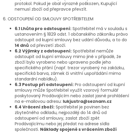
protokol. Pokud je obal výrazně poškozen, Kupující
nemusí zboží od přepravce převzít.
6. ODSTOUPENÍ OD SMLOUVY SPOTŘEBITELEM
6.1 Lhůta pro odstoupení:
Spotřebitel má v souladu s
ustanovením § 1829 odst. 1 občanského zákoníku právo
odstoupit od kupní smlouvy bez udání důvodu, a to do
14 dnů
od převzetí zboží.
6.2 Výjimky z odstoupení:
Spotřebitel nemůže
odstoupit od kupní smlouvy mimo jiné v případě, že
zboží bylo vyrobeno nebo upraveno podle jeho
specifického přání (např. trezor vyrobený na zakázku,
specifická barva, zámek či vnitřní uspořádání mimo
standardní nabídku).
6.3 Postup při odstoupení:
Pro odstoupení od kupní
smlouvy může Spotřebitel využít vzorový formulář
poskytovaný Prodávajícím nebo zaslat jasné prohlášení
na e-mailovou adresu:
lukjustra@seznam.cz
6.4 Vrácení zboží:
Spotřebitel je povinen bez
zbytečného odkladu, nejpozději do 14 dnů od
odstoupení od smlouvy, zaslat zboží zpět
Prodávajícímu nebo jej předat na adrese sídla
společnosti.
Náklady spojené s vrácením zboží