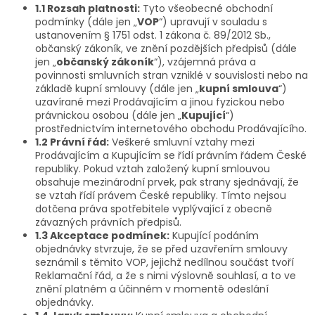
1.1 Rozsah platnosti:
Tyto všeobecné obchodní
podmínky (dále jen „
VOP
“) upravují v souladu s
ustanovením § 1751 odst. 1 zákona č. 89/2012 Sb.,
občanský zákoník, ve znění pozdějších předpisů (dále
jen „
občanský zákoník
“), vzájemná práva a
povinnosti smluvních stran vzniklé v souvislosti nebo na
základě kupní smlouvy (dále jen „
kupní smlouva
“)
uzavírané mezi Prodávajícím a jinou fyzickou nebo
právnickou osobou (dále jen „
Kupující
“)
prostřednictvím internetového obchodu Prodávajícího.
1.2 Právní řád:
Veškeré smluvní vztahy mezi
Prodávajícím a Kupujícím se řídí právním řádem České
republiky. Pokud vztah založený kupní smlouvou
obsahuje mezinárodní prvek, pak strany sjednávají, že
se vztah řídí právem České republiky. Tímto nejsou
dotčena práva spotřebitele vyplývající z obecně
závazných právních předpisů.
1.3 Akceptace podmínek:
Kupující podáním
objednávky stvrzuje, že se před uzavřením smlouvy
seznámil s těmito VOP, jejichž nedílnou součást tvoří
Reklamační řád, a že s nimi výslovně souhlasí, a to ve
znění platném a účinném v momentě odeslání
objednávky.