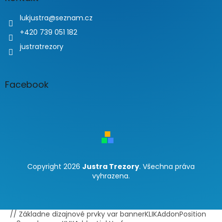
lukjustra
@
seznam.cz
+420 739 051 182
justratrezory
Facebook
Copyright 2026
Justra Trezory
. Všechna práva
vyhrazena.
// Základne dizajnové prvky var bannerKLIKAddonPosition