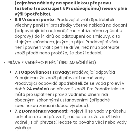
(zejména náklady na specifickou přepravu
těžkého trezoru zpět k Prodávajícímu) nese v plné
výši Spotřebitel.
6.5 Vrácení peněz:
Prodávající vrátí Spotřebiteli
všechny peněžní prostředky včetně nákladů na dodání
(odpovídajících nejlevnějšímu nabízenému způsobu
dopravy) do 14 dnů od odstoupení od smlouvy, a to
stejným způsobem, jakým je přijal. Prodávající však
není povinen vrátit peníze dříve, než mu Spotřebitel
zboží předá nebo prokáže, že zboží odeslal.
7. PRÁVA Z VADNÉHO PLNĚNÍ (REKLAMAČNÍ ŘÁD)
7.1 Odpovědnost za vady:
Prodávající odpovídá
Kupujícímu, že zboží při převzetí nemá vady.
Prodávající odpovídá Spotřebiteli, že se vada projeví v
době
24 měsíců
od převzetí zboží. Pro Podnikatele se
lhůta pro uplatnění práv z vadného plnění řídí
obecnými zákonnými ustanoveními (případně
specifickou záruční dobou výrobce).
7.2 Domněnka vadnosti:
Projeví-li se vada v průběhu
jednoho roku od převzetí, má se za to, že zboží bylo
vadné již při převzetí, ledaže to povaha věci nebo vady
vylučuje.