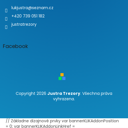
lukjustra
@
seznam.cz
+420 739 051 182
justratrezory
Facebook
Copyright 2026
Justra Trezory
. Všechna práva
vyhrazena.
// Základne dizajnové prvky var bannerKLIKAddonPosition
= 0; var bannerKLIKAddonLinkHref =