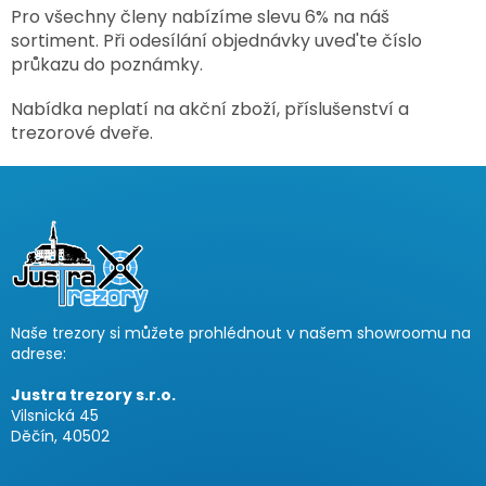
Pro všechny členy nabízíme slevu 6% na náš
sortiment. Při odesílání objednávky uved'te
číslo
průkazu do poznámky.
Nabídka neplatí na akční zboží, příslušenství a
trezorové dveře.
Z
á
p
a
t
í
Naše trezory si můžete prohlédnout v našem showroomu na
adrese:
Justra trezory s.r.o.
Vilsnická 45
Děčín, 40502