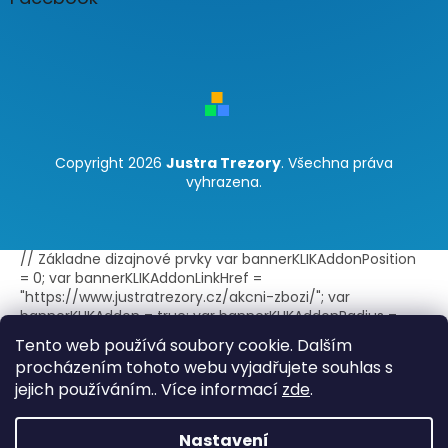
Copyright 2026
Justra Trezory
. Všechna práva
vyhrazena.
// Základne dizajnové prvky var bannerKLIKAddonPosition
= 0; var bannerKLIKAddonLinkHref =
"https://www.justratrezory.cz/akcni-zbozi/"; var
bannerKLIKAddon = true; var bannerKLIKAddonRadius =
false; var bannerKLIKAddonBorder = true; var
Tento web používá soubory cookie. Dalším
bannerKLIKAddonLink = true; var
procházením tohoto webu vyjadřujete souhlas s
bannerKLIKAddonLinkExternal = true; // Text doplnku -
jejich používáním.. Více informací
zde
.
jeden jazyk var bannerKLIKAddonTitle = "Akce"; var
bannerKLIKAddonText = ""; // Text doplnku - viac jazykov
var bannerKLIKAddonTitleLang =
Nastavení