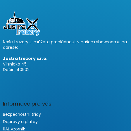
Z
á
p
a
t
í
Naše trezory si můžete prohlédnout v našem showroomu na
adrese:
Justra trezory s.r.o.
Vilsnická 45
Děčín, 40502
Informace pro vás
Bezpečnostní třídy
Dopravy a platby
RAL vzorník