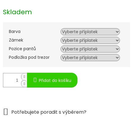
Měrná
cena:
Skladem
Barva
Zámek
Pozice pantů
Podložka pod trezor
Přidat do košíku