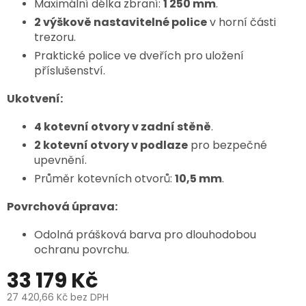
Maximální délka zbraní:
1 250 mm
.
2 výškově nastavitelné police
v horní části
trezoru.
Praktické police ve dveřích pro uložení
příslušenství.
Ukotvení:
4 kotevní otvory v zadní stěně
.
2 kotevní otvory v podlaze
pro bezpečné
upevnění.
Průměr kotevních otvorů:
10,5 mm
.
Povrchová úprava:
Odolná prášková barva pro dlouhodobou
ochranu povrchu.
33 179 Kč
27 420,66 Kč
bez DPH