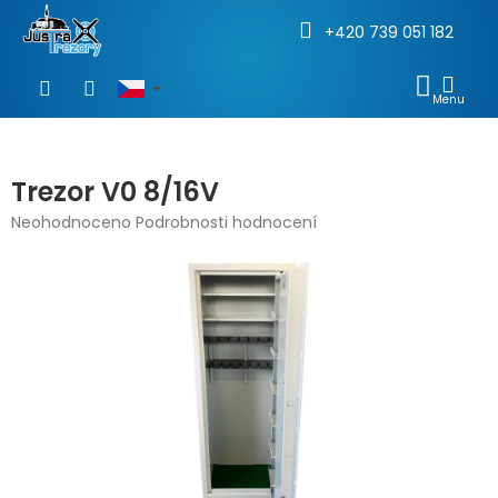
+420 739 051 182
Přejít
na
NÁKU
obsah
KOŠÍ
Trezor V0 8/16V
Průměrné
Neohodnoceno
Podrobnosti hodnocení
hodnocení
produktu
je
0,0
z
5
hvězdiček.