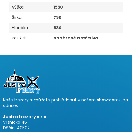
Výška
:
1550
Šířka
:
790
Hloubka
:
530
Použití
:
na zbraně a střelivo
Z
á
p
a
t
í
Naše trezory si můžete prohlédnout v našem showroomu na
adrese:
Justra trezory s.r.o.
Vilsnická 45
Děčín, 40502