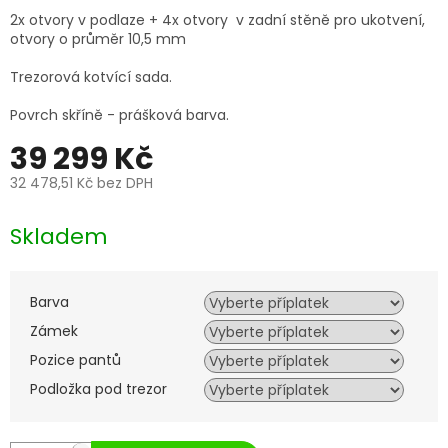
2x otvory v podlaze + 4x otvory v zadní stěně pro ukotvení,
otvory o průměr 10,5 mm
Trezorová kotvící sada.
Povrch skříně - prášková barva.
39 299 Kč
32 478,51 Kč
bez DPH
Měrná
cena:
Skladem
Barva
Zámek
Pozice pantů
Podložka pod trezor