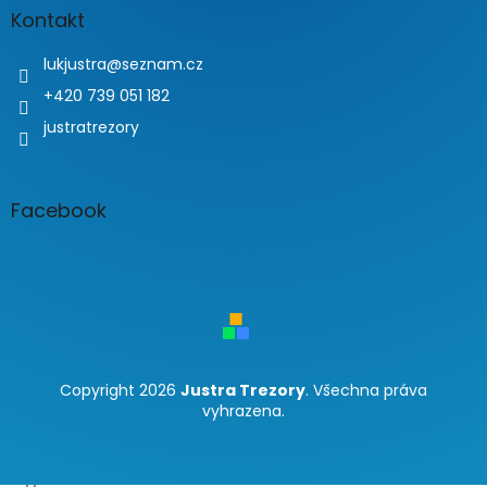
Kontakt
lukjustra
@
seznam.cz
+420 739 051 182
justratrezory
Facebook
Copyright 2026
Justra Trezory
. Všechna práva
vyhrazena.