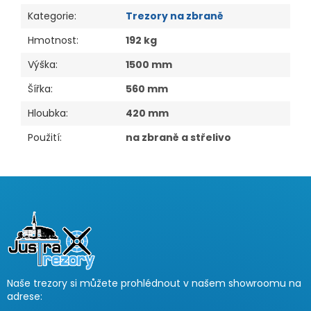
Kategorie
:
Trezory na zbraně
Hmotnost
:
192 kg
Výška
:
1500 mm
Šířka
:
560 mm
Hloubka
:
420 mm
Použití
:
na zbraně a střelivo
Z
á
p
a
t
í
Naše trezory si můžete prohlédnout v našem showroomu na
adrese: