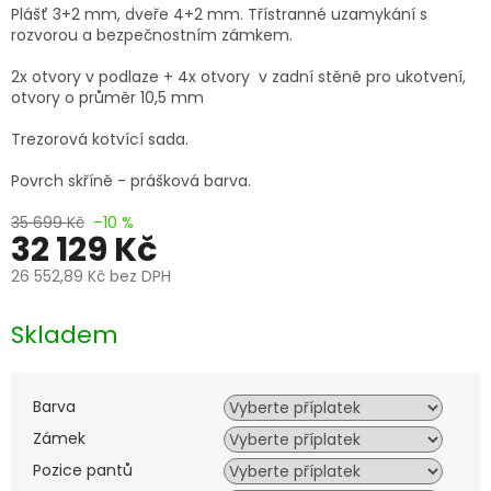
Plášť 3+2 mm, dveře 4+2 mm. Třístranné uzamykání s
rozvorou a bezpečnostním zámkem.
2x otvory v podlaze + 4x otvory v zadní stěně pro ukotvení,
otvory o průměr 10,5 mm
Trezorová kotvící sada.
Povrch skříně - prášková barva.
35 699 Kč
–10 %
32 129 Kč
26 552,89 Kč
bez DPH
Měrná
cena:
Skladem
Barva
Zámek
Pozice pantů