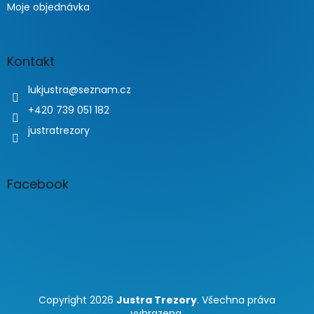
Moje objednávka
Kontakt
lukjustra
@
seznam.cz
+420 739 051 182
justratrezory
Facebook
Copyright 2026
Justra Trezory
. Všechna práva
vyhrazena.