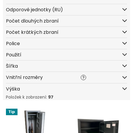
Odporové jednotky (RU)
Počet dlouhých zbraní
Počet krátkých zbraní
Police
Použití
Šířka
Vnitřní rozměry
?
Výška
Položek k zobrazení:
97
V
Tip
ý
p
i