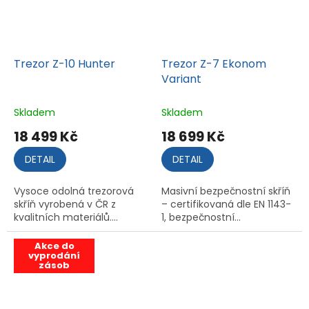
Trezor Z-10 Hunter
Trezor Z-7 Ekonom
Variant
Skladem
Skladem
18 499 Kč
18 699 Kč
DETAIL
DETAIL
Vysoce odolná trezorová
Masivní bezpečnostní skříň
skříň vyrobená v ČR z
– certifikovaná dle EN 1143-
kvalitních materiálů....
1, bezpečnostní...
Akce do
vyprodání
zásob