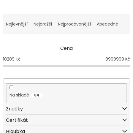
Ř
a
Nejlevnější
Nejdražší
Nejprodávanější
Abecedně
z
e
n
Cena
í
p
10289
Kč
9999999
Kč
r
o
d
u
k
t
Na skladě
84
ů
Značky
Certifikát
ČSN EN 1143-1 minimálně 15RU, splňuje zákon č. 119/2002 Sb.
Hloubka