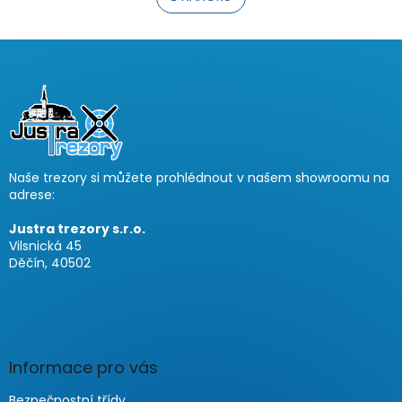
á
k
o
d
v
a
á
Z
c
n
í
á
í
p
p
r
a
v
t
k
í
y
Naše trezory si můžete prohlédnout v našem showroomu na
v
adrese:
ý
p
Justra trezory s.r.o.
i
Vilsnická 45
s
Děčín, 40502
u
Informace pro vás
Bezpečnostní třídy