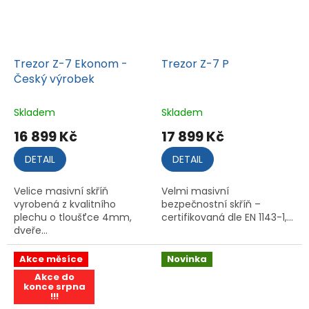
Trezor Z-7 Ekonom -
Trezor Z-7 P
Český výrobek
Skladem
Skladem
16 899 Kč
17 899 Kč
DETAIL
DETAIL
Velice masivní skříň
Velmi masivní
vyrobená z kvalitního
bezpečnostní skříň –
plechu o tloušťce 4mm,
certifikovaná dle EN 1143-1,...
dveře...
Akce měsíce
Novinka
Akce do
konce srpna
!!!