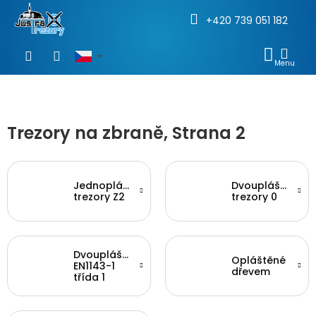
+420 739 051 182
Přejít
na
NÁKU
obsah
KOŠÍ
Trezory na zbraně
, Strana 2
Jednoplášťové
Dvouplášťové
trezory Z2
trezory 0
Dvouplášťové
Opláštěné
EN1143-1
dřevem
třída 1