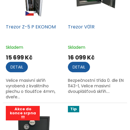
s
p
r
o
d
Trezor Z-5 P EKONOM
Trezor V01R
u
k
t
Skladem
Skladem
ů
15 699 Kč
16 099 Kč
DETAIL
DETAIL
Velice masivní skříň
Bezpečnostní třída 0. dle EN
vyrobená z kvalitního
1143-1, Velice masivní
plechu o tloušťce 4mm,
dvouplášťová skříň....
dveře...
Akce do
Tip
konce srpna
18 599 Kč
!!!