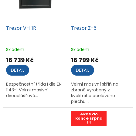
Trezor V-I 1R
Trezor Z-5
Skladem
Skladem
16 739 Kč
16 799 Kč
DETAIL
DETAIL
Bezpečnostní třída I dle EN
Velmi masivní skříň na
1143-1 Velmi masivní
zbraně vyrobený z
dvouplášťová...
kvalitního ocelového
plechu....
Akce do
konce srpna
!!!