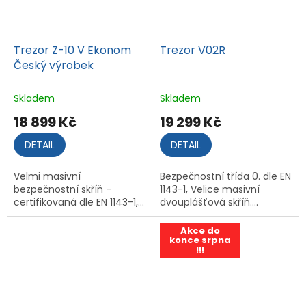
Trezor Z-10 V Ekonom
Trezor V02R
Český výrobek
Skladem
Skladem
18 899 Kč
19 299 Kč
DETAIL
DETAIL
Velmi masivní
Bezpečnostní třída 0. dle EN
bezpečnostní skříň –
1143-1, Velice masivní
certifikovaná dle EN 1143-1,...
dvouplášťová skříň....
Akce do
konce srpna
!!!