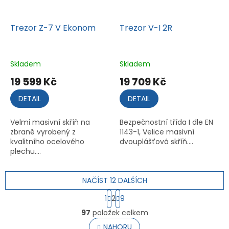
Trezor Z-7 V Ekonom
Trezor V-I 2R
Skladem
Skladem
19 599 Kč
19 709 Kč
DETAIL
DETAIL
Velmi masivní skříň na
Bezpečnostní třída I dle EN
zbraně vyrobený z
1143-1, Velice masivní
kvalitního ocelového
dvouplášťová skříň....
plechu....
NAČÍST 12 DALŠÍCH
S
1
2
9
t
O
r
97
položek celkem
v
á
l
NAHORU
n