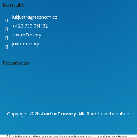
Kontakt
lukjustra
@
seznam.cz
+420 739 051 182
JustraTrezory
justratrezory
Facebook
Copyright 2026
Justra Trezory
. Alle Rechte vorbehalten.