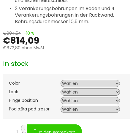
und Sicherheitsschloss.
2 Verankerungsbohrungen im Boden und 4
Verankerungsbohrungen in der Rückwand,
Bohrungsdurchmesser 10,5 mm.
€904,54
–10 %
€814,09
€672,80
ohne MwSt.
Verkaufspreis:
In stock
Color
Lock
Hinge position
Podložka pod trezor
In den Warenkorb