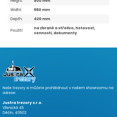
Height
:
800 mm
Widht
:
560 mm
Depth
:
420 mm
na zbraně a střelivo, hotovost,
Použití
:
cennosti, dokumenty
F
u
ß
z
e
i
Naše trezory si můžete prohlédnout v našem showroomu na
l
adrese:
e
Justra trezory s.r.o.
Vilsnická 45
Děčín, 40502