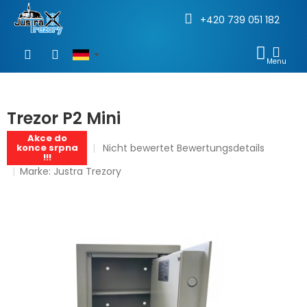
+420 739 051 182
Zum
Inhalt
WAR
springen
Trezor P2 Mini
Akce do
Die
Nicht bewertet
Bewertungsdetails
konce srpna
!!!
durchschnittliche
Marke:
Justra Trezory
Produktbewertung
ist
0,0
von
€326,27
5
Sternen.