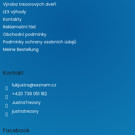
Výroba trezorových dveří
LEX výhody
Kontakty
Reklamační řád
Obchodní podmínky
Podmínky ochrany osobních údajů
Meine Bestellung
Kontakt
lukjustra
@
seznam.cz
+420 739 051 182
JustraTrezory
justratrezory
Facebook