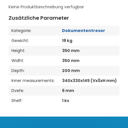
Keine Produktbeschreibung verfügbar
Zusätzliche Parameter
Kategorie
:
Dokumententresor
Gewicht
:
19 kg
Height
:
350 mm
Widht
:
350 mm
Depth
:
200 mm
Inner measurements
:
340x330x145 (VxŠxH mm)
Dveře
:
6 mm
Shelf
:
1 ks
F