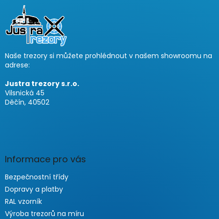
u
ß
z
e
i
Naše trezory si můžete prohlédnout v našem showroomu na
l
adrese:
e
Justra trezory s.r.o.
Vilsnická 45
Děčín, 40502
Informace pro vás
Bezpečnostní třídy
Dopravy a platby
RAL vzorník
Výroba trezorů na míru