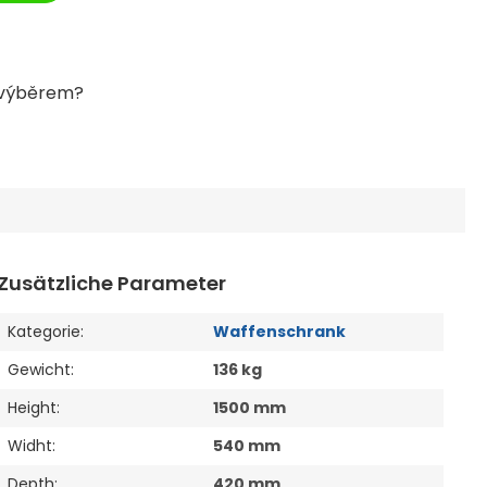
Zusätzliche Parameter
Kategorie
:
Waffenschrank
Gewicht
:
136 kg
Height
:
1500 mm
Widht
:
540 mm
Depth
:
420 mm