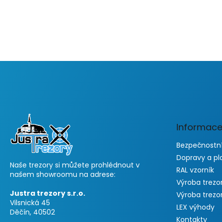
F
u
ß
z
e
Informace
i
l
Bezpečnostní
e
Dopravy a pl
Naše trezory si můžete prohlédnout v
RAL vzorník
našem showroomu na adrese:
Výroba trezo
Justra trezory s.r.o.
Výroba trezo
Vilsnická 45
LEX výhody
Děčín, 40502
Kontakty