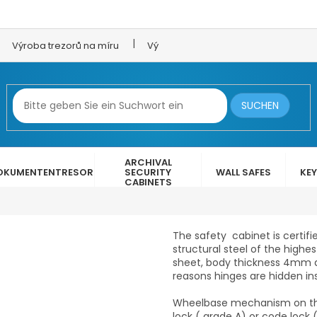
Výroba trezorů na míru
Výroba trezorových dveří
LEX 
SUCHEN
ARCHIVAL
OKUMENTENTRESOR
SECURITY
WALL SAFES
KEY
CABINETS
The safety cabinet is certifi
structural steel of the highe
sheet, body thickness 4mm a
reasons
hinges are hidden ins
Wheelbase mechanism on thre
lock ( grade A) or code lock 