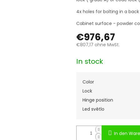
4x holes for bolting in a bac
Cabinet surface - powder coa
€976,67
€807,17
ohne MwSt.
Verkaufspreis:
In stock
Color
Lock
Hinge position
Led světlo
In den War