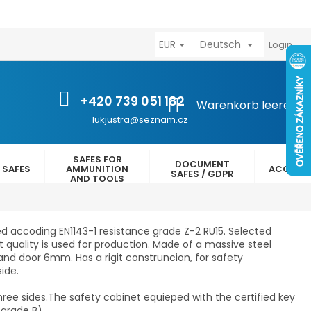
EUR
Deutsch
výhody
Kontakty
Reklamační řád
Obchodní podmínk
Login
+420 739 051 182
WARENKORB
Warenkorb leeren
lukjustra@seznam.cz
SAFES FOR
DOCUMENT
 SAFES
AMMUNITION
ACCESS
SAFES / GDPR
AND TOOLS
ed accoding EN1143-1 resistance grade Z-2 RU15. Selected
st quality is used for production. Made of a massive steel
nd door 6mm. Has a rigit construncion, f
or safety
ide.
e sides.The safety cabinet equieped with the certified key
(grade B).