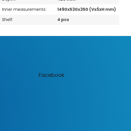
Inner measurements
:
1490x530x350 (VxŠxH mm)
Shelf
:
4 pcs
Facebook