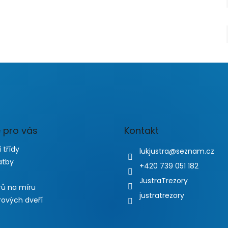
 pro vás
Kontakt
 třídy
lukjustra
@
seznam.cz
atby
+420 739 051 182
JustraTrezory
rů na míru
justratrezory
rových dveří