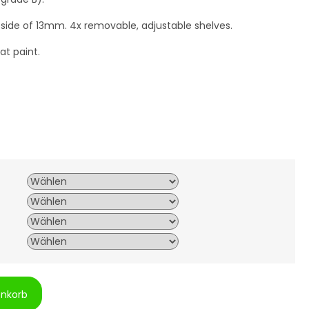
k side of 13mm. 4x removable, adjustable shelves.
t paint.
enkorb