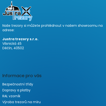
u
ß
z
e
i
Naše trezory si můžete prohlédnout v našem showroomu na
l
adrese:
e
Justra trezory s.r.o.
Vilsnická 45
Děčín, 40502
Informace pro vás
Bezpečnostní třídy
Dopravy a platby
RAL vzorník
Výroba trezorů na míru