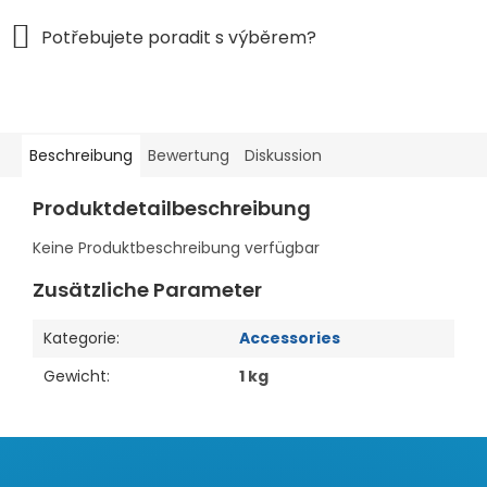
Beschreibung
Bewertung
Diskussion
Produktdetailbeschreibung
Keine Produktbeschreibung verfügbar
Zusätzliche Parameter
Kategorie
:
Accessories
Gewicht
:
1 kg
F