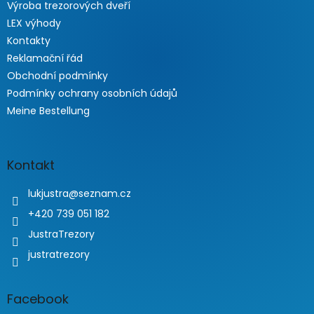
Výroba trezorových dveří
LEX výhody
Kontakty
Reklamační řád
Obchodní podmínky
Podmínky ochrany osobních údajů
Meine Bestellung
Kontakt
lukjustra
@
seznam.cz
+420 739 051 182
JustraTrezory
justratrezory
Facebook