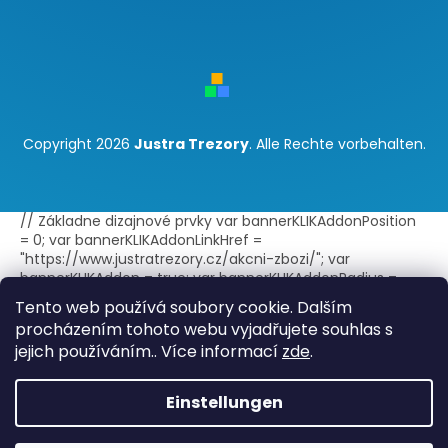
Copyright 2026
Justra Trezory
. Alle Rechte vorbehalten.
// Základne dizajnové prvky var bannerKLIKAddonPosition
= 0; var bannerKLIKAddonLinkHref =
"https://www.justratrezory.cz/akcni-zbozi/"; var
bannerKLIKAddon = true; var bannerKLIKAddonRadius =
false; var bannerKLIKAddonBorder = true; var
Tento web používá soubory cookie. Dalším
bannerKLIKAddonLink = true; var
procházením tohoto webu vyjadřujete souhlas s
bannerKLIKAddonLinkExternal = true; // Text doplnku -
jejich používáním.. Více informací
zde
.
jeden jazyk var bannerKLIKAddonTitle = "Akce"; var
bannerKLIKAddonText = ""; // Text doplnku - viac jazykov
var bannerKLIKAddonTitleLang =
Einstellungen
{sk:"Akcia",cs:"Akce",en:"Discount"}; // Štýl zobrazenia var
bannerKLIKAddonIconImage = ""; var