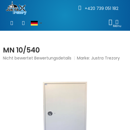
+420 739 051 182
Zum
Inhalt
WAR
springen
MN 10/540
Die
Nicht bewertet
Bewertungsdetails
Marke:
Justra Trezory
durchschnittliche
Produktbewertung
ist
0,0
von
5
Sternen.