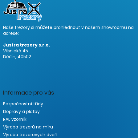
ß
z
e
i
Naše trezory si můžete prohlédnout v našem showroomu na
l
adrese:
e
Justra trezory s.r.o.
Vilsnická 45
Děčín, 40502
Informace pro vás
Bezpečnostní třídy
Dopravy a platby
RAL vzorník
Výroba trezorů na míru
Výroba trezorových dveří