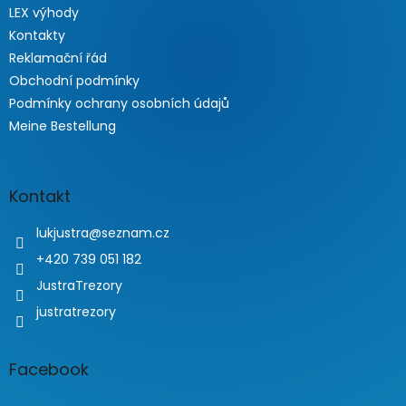
LEX výhody
Kontakty
Reklamační řád
Obchodní podmínky
Podmínky ochrany osobních údajů
Meine Bestellung
Kontakt
lukjustra
@
seznam.cz
+420 739 051 182
JustraTrezory
justratrezory
Facebook