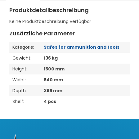
Produktdetailbeschreibung
Keine Produktbeschreibung verfügbar
Zusätzliche Parameter
Kategorie
:
Safes for ammunition and tools
Gewicht
:
136 kg
Height
:
1500 mm
Widht
:
540 mm
Depth
:
395 mm
Shelf
:
4 pcs
F
u