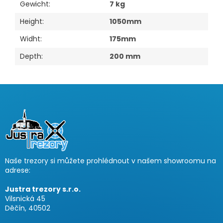
Gewicht
:
7 kg
Height
:
1050mm
Widht
:
175mm
Depth
:
200 mm
F
u
ß
z
e
i
Naše trezory si můžete prohlédnout v našem showroomu na
l
adrese:
e
Justra trezory s.r.o.
Vilsnická 45
Děčín, 40502