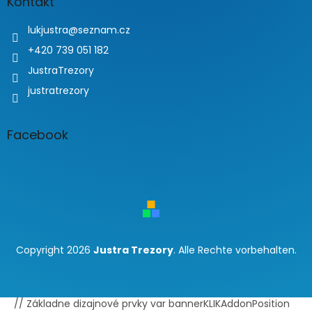
Kontakt
lukjustra
@
seznam.cz
+420 739 051 182
JustraTrezory
justratrezory
Facebook
Copyright 2026
Justra Trezory
. Alle Rechte vorbehalten.
// Základne dizajnové prvky var bannerKLIKAddonPosition