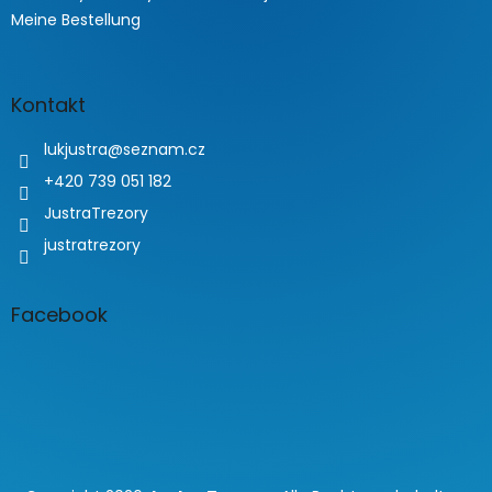
Meine Bestellung
Kontakt
lukjustra
@
seznam.cz
+420 739 051 182
JustraTrezory
justratrezory
Facebook