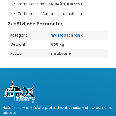
Zertifiziert nach
EN 1143-1, Klasse I.
Zertifiziertes Verbundsicherheitsglas.
Zusätzliche Parameter
Kategorie
:
Waffenschrank
Gewicht
:
600 kg
Použití
:
na zbraně
F
u
ß
z
e
i
Naše trezory si můžete prohlédnout v našem showroomu na
l
adrese:
e