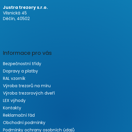
Justra trezory s.r.o.
Vilsnická 45
Děčín, 40502
Informace pro vás
Bezpečnostní třídy
Dopravy a platby
RAL vzorník
Výroba trezorů na míru
Výroba trezorových dveří
LEX výhody
Kontakty
Reklamační řád
Obchodní podmínky
Podmínky ochrany osobních údajů