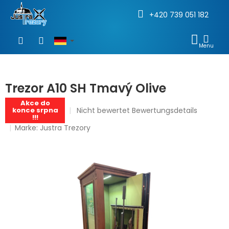
+420 739 051 182
Zum
Inhalt
WAR
springen
Trezor A10 SH Tmavý Olive
Akce do
Die
Nicht bewertet
Bewertungsdetails
konce srpna
!!!
durchschnittliche
Marke:
Justra Trezory
Produktbewertung
ist
0,0
von
€10 302,91
5
Sternen.