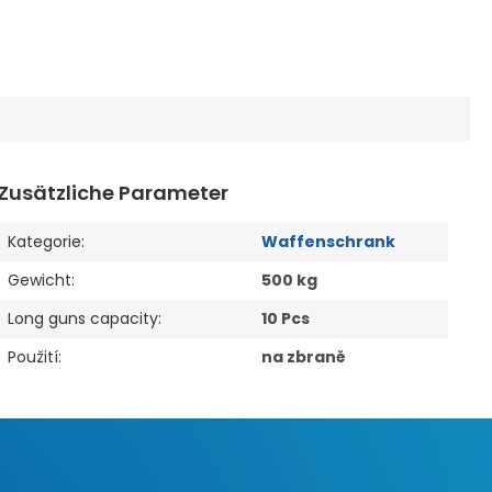
Zusätzliche Parameter
Kategorie
:
Waffenschrank
Gewicht
:
500 kg
Long guns capacity
:
10 Pcs
Použití
:
na zbraně