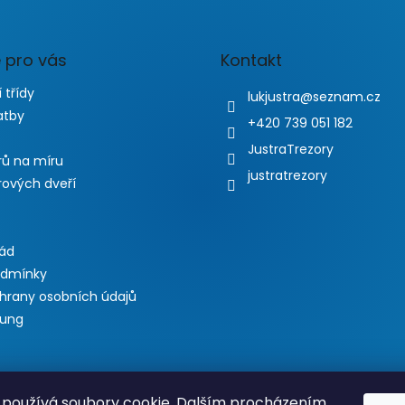
 pro vás
Kontakt
 třídy
lukjustra
@
seznam.cz
atby
+420 739 051 182
JustraTrezory
rů na míru
justratrezory
rových dveří
řád
odmínky
hrany osobních údajů
lung
používá soubory cookie. Dalším procházením