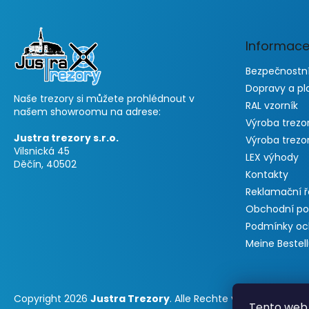
ß
z
e
Informace
i
l
Bezpečnostní
e
Dopravy a pl
Naše trezory si můžete prohlédnout v
RAL vzorník
našem showroomu na adrese:
Výroba trezo
Justra trezory s.r.o.
Výroba trezo
Vilsnická 45
LEX výhody
Děčín, 40502
Kontakty
Reklamační 
Obchodní p
Podmínky oc
Meine Bestel
Copyright 2026
Justra Trezory
. Alle Rechte vorbehalten.
Tento web 