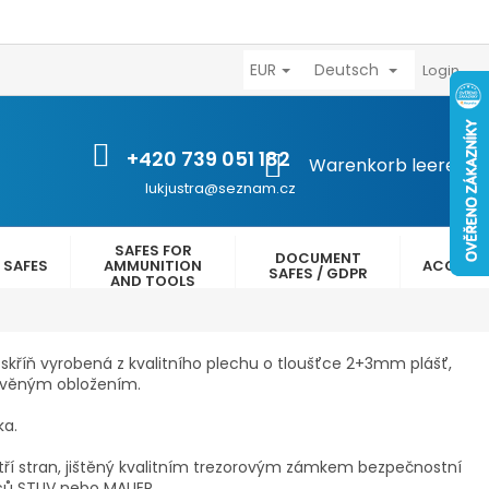
EUR
Deutsch
výhody
Kontakty
Reklamační řád
Obchodní podmínk
Login
+420 739 051 182
WARENKORB
Warenkorb leeren
lukjustra@seznam.cz
SAFES FOR
DOCUMENT
 SAFES
AMMUNITION
ACCESS
SAFES / GDPR
AND TOOLS
skříň vyrobená z kvalitního plechu o tloušťce 2+3mm plášť,
evěným obložením.
ka.
í stran, jištěný kvalitním trezorovým zámkem bezpečnostní
ců STUV nebo MAUER.