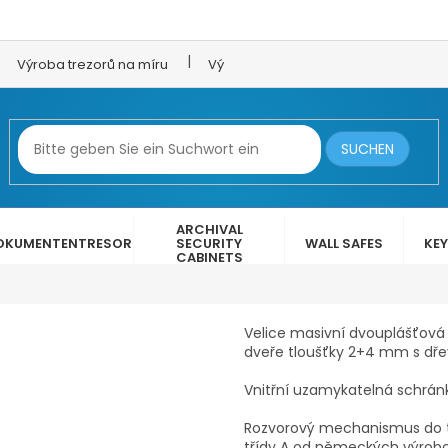
Výroba trezorů na míru
Výroba trezorových dveří
LEX 
SUCHEN
ARCHIVAL
OKUMENTENTRESOR
SECURITY
WALL SAFES
KEY
CABINETS
Velice masivní dvouplášťová 
dveře tloušťky 2+4 mm s dř
Vnitřní uzamykatelná schrán
Rozvorový mechanismus do tř
třídy A od německých výrob