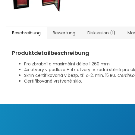
Beschreibung
Bewertung
Diskussion (1)
Ma
Produktdetailbeschreibung
Pro zbrabní o maximální délce 1 260 mm.
4x otvory v podlaze + 4x otvory v zadní stěně pro u
Skříň certifikovaná v bezp. tř. Z-2, min. 15 RU.
Certifik
Certifikované vrstvené sklo.
F
u
ß
z