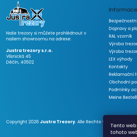
e
Informace
i
l
Bezpečnostní
e
Dopravy a pl
Naše trezory si můžete prohlédnout v
RAL vzorník
našem showroomu na adrese:
Výroba trezo
Justra trezory s.r.o.
Výroba trezo
Vilsnická 45
LEX výhody
Děčín, 40502
Kontakty
Reklamační 
Obchodní p
Podmínky oc
Meine Bestel
Copyright 2026
Justra Trezory
. Alle Rechte vorbehalten.
Tento web 
tohoto webu