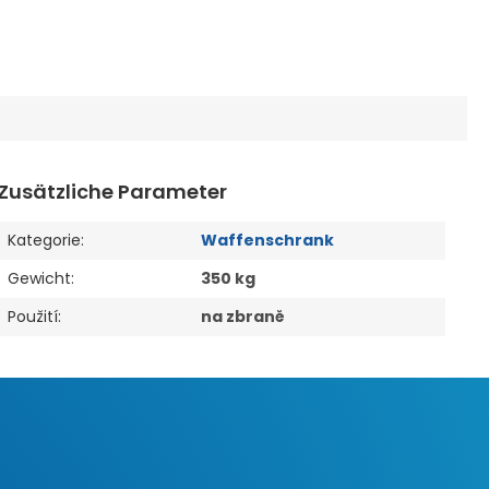
Zusätzliche Parameter
Kategorie
:
Waffenschrank
Gewicht
:
350 kg
Použití
:
na zbraně