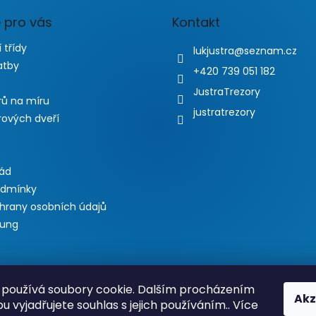
 pro vás
Kontakt
 třídy
lukjustra
@
seznam.cz
atby
+420 739 051 182
JustraTrezory
rů na míru
justratrezory
rových dveří
řád
odmínky
hrany osobních údajů
lung
používá soubory cookie. Dalším procházením
Akz
 vyjadřujete souhlas s jejich používáním.. Více