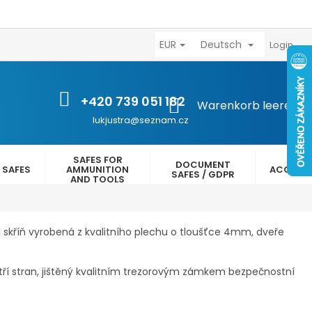
EUR
Deutsch
výhody
Kontakty
Reklamační řád
Obchodní podmínk
Login
+420 739 051 182
WARENKORB
Warenkorb leeren
lukjustra@seznam.cz
SAFES FOR
DOCUMENT
 SAFES
AMMUNITION
ACCESS
SAFES / GDPR
AND TOOLS
 skříň vyrobená z kvalitního plechu o tloušťce 4mm, dveře
í stran, jištěný kvalitním trezorovým zámkem bezpečnostní