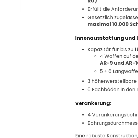
RU)
Erfüllt die Anforder
Gesetzlich zugelasse
maximal 10.000 Sc
Innenausstattung und 
Kapazität für bis zu
1
4 Waffen auf de
AR-9 und AR-1
5 + 6 Langwaffe
3 höhenverstellbar
6 Fachböden in den 
Verankerung:
4 Verankerungsbohru
Bohrungsdurchmess
Eine robuste Konstruktion,