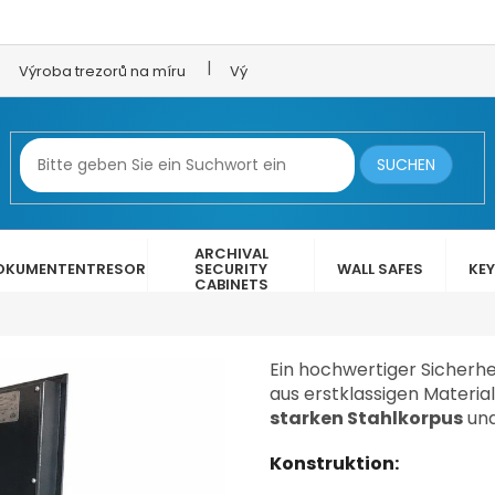
Výroba trezorů na míru
Výroba trezorových dveří
LEX 
SUCHEN
ARCHIVAL
OKUMENTENTRESOR
SECURITY
WALL SAFES
KEY
CABINETS
Ein hochwertiger Sicherhe
aus erstklassigen Materia
€881,89
starken Stahlkorpus
und
Konstruktion: