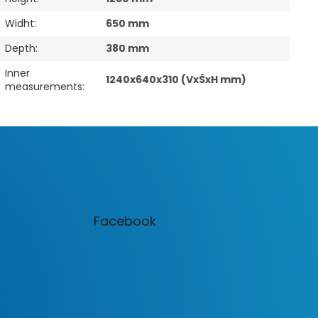
Widht
:
650 mm
Depth
:
380 mm
Inner
1240x640x310 (VxŠxH mm)
measurements
:
Facebook