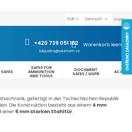
EUR
Deutsch
výhody
Kontakty
Reklamační řád
Obchodní podmínk
Login
+420 739 051 182
WARENKORB
Warenkorb leeren
lukjustra@seznam.cz
SAFES FOR
DOCUMENT
 SAFES
AMMUNITION
ACCESS
SAFES / GDPR
AND TOOLS
itsschrank, gefertigt in der Tschechischen Republik
lien. Die Konstruktion besteht aus einem
4 mm
 einer
6 mm starken Stahltür
.