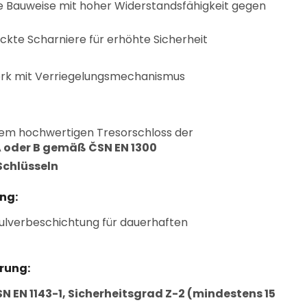
ge Bauweise mit hoher Widerstandsfähigkeit gegen
ckte Scharniere für erhöhte Sicherheit
werk mit Verriegelungsmechanismus
nem hochwertigen Tresorschloss der
A oder B gemäß ČSN EN 1300
Schlüsseln
ng:
ulverbeschichtung für dauerhaften
erung:
N EN 1143-1, Sicherheitsgrad Z-2 (mindestens 15