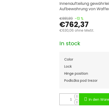
Innenaufteilung gewährle
Aufbewahrung von Waffen
€881,89
–13 %
€762,37
€630,06
ohne MwSt.
Verkaufspreis:
In stock
Color
Lock
Hinge position
Podložka pod trezor
In den War