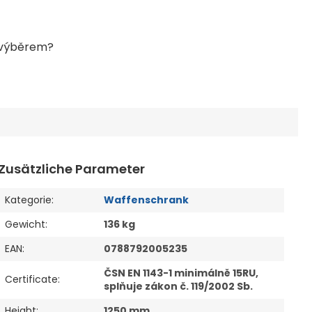
Zusätzliche Parameter
Kategorie
:
Waffenschrank
Gewicht
:
136 kg
EAN
:
0788792005235
ČSN EN 1143-1 minimálně 15RU,
Certificate
:
splňuje zákon č. 119/2002 Sb.
Height
:
1250 mm