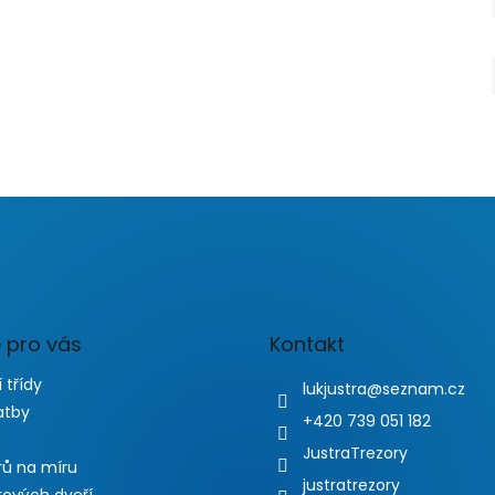
 pro vás
Kontakt
 třídy
lukjustra
@
seznam.cz
atby
+420 739 051 182
JustraTrezory
rů na míru
justratrezory