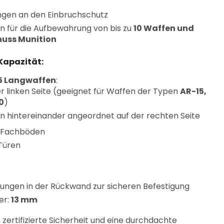
ungen an den Einbruchschutz
n für die Aufbewahrung von bis zu
10 Waffen und
huss Munition
Kapazität:
5 Langwaffen
:
r linken Seite (geeignet für Waffen der Typen
AR-15,
0
)
n hintereinander angeordnet auf der rechten Seite
e Fachböden
Türen
ngen in der Rückwand zur sicheren Befestigung
er:
13 mm
 zertifizierte Sicherheit und eine durchdachte