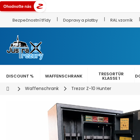
Zum
Bezpečnostní třídy
Dopravy a platby
RAL vzorník
Inhalt
springen
TRESORTÜR
DISCOUNT %
WAFFENSCHRANK
D
KLASSE 1
Startseite
Waffenschrank
Trezor Z-10 Hunter