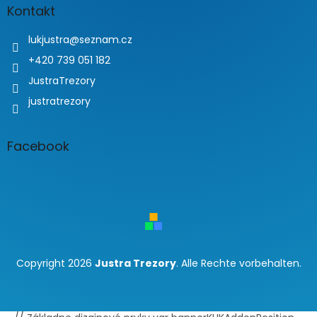
Kontakt
lukjustra
@
seznam.cz
+420 739 051 182
JustraTrezory
justratrezory
Facebook
Copyright 2026
Justra Trezory
. Alle Rechte vorbehalten.