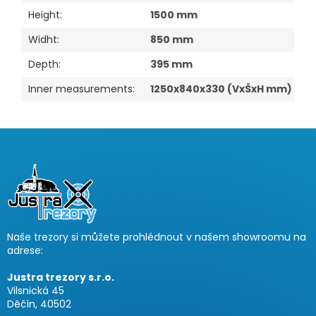
Height
:
1500 mm
Widht
:
850 mm
Depth
:
395 mm
Inner measurements
:
1250x840x330 (VxŠxH mm)
F
u
ß
z
e
i
Naše trezory si můžete prohlédnout v našem showroomu na
l
adrese:
e
Justra trezory s.r.o.
Vilsnická 45
Děčín, 40502