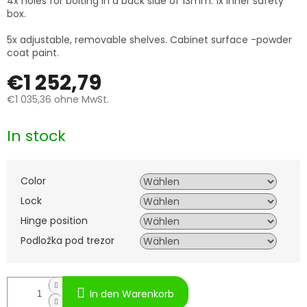
4x holes for bolting in a back side of 13mm. 1x inner safety
box.
5x adjustable, removable shelves. Cabinet surface -powder
coat paint.
€1 252,79
€1 035,36
ohne MwSt.
Verkaufspreis:
In stock
Color
Lock
Hinge position
Podložka pod trezor
In den Warenkorb