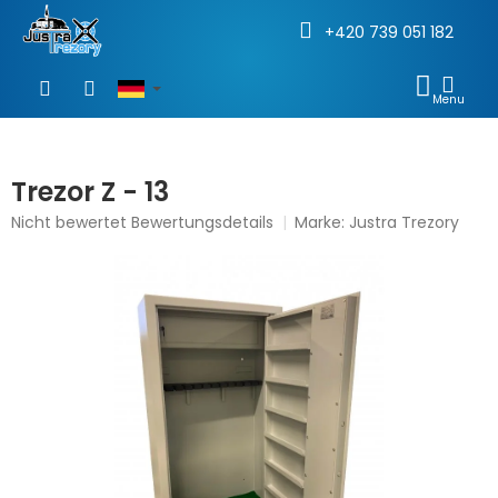
+420 739 051 182
Zum
Inhalt
WAR
springen
Trezor Z - 13
Die
Nicht bewertet
Bewertungsdetails
Marke:
Justra Trezory
durchschnittliche
Produktbewertung
ist
0,0
von
5
Sternen.