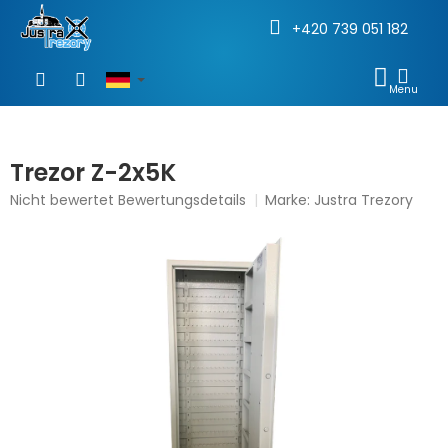
+420 739 051 182
Zum
Inhalt
WAR
springen
Trezor Z-2x5K
Die
Nicht bewertet
Bewertungsdetails
Marke:
Justra Trezory
durchschnittliche
Produktbewertung
ist
0,0
von
5
Sternen.