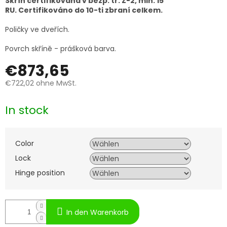
Skříň certifikovaná v bezp. tř. Z-2, min. 15
RU. Certifikováno do 10-ti zbraní celkem.
Poličky ve dveřích.
Povrch skříně - prášková barva.
€873,65
€722,02
ohne MwSt.
Verkaufspreis:
In stock
Color
Lock
Hinge position
In den Warenkorb