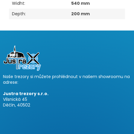
Widht
:
540 mm
Depth
:
200 mm
F
u
ß
z
e
i
Naše trezory si můžete prohlédnout v našem showroomu na
l
adrese:
e
Justra trezory s.r.o.
Vilsnická 45
Děčín, 40502