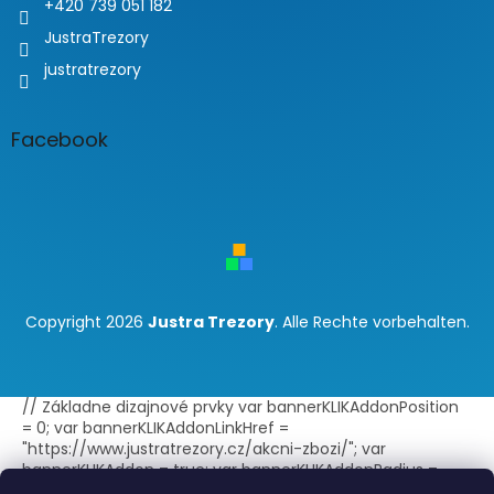
+420 739 051 182
JustraTrezory
justratrezory
Facebook
Copyright 2026
Justra Trezory
. Alle Rechte vorbehalten.
// Základne dizajnové prvky var bannerKLIKAddonPosition
= 0; var bannerKLIKAddonLinkHref =
"https://www.justratrezory.cz/akcni-zbozi/"; var
bannerKLIKAddon = true; var bannerKLIKAddonRadius =
false; var bannerKLIKAddonBorder = true; var