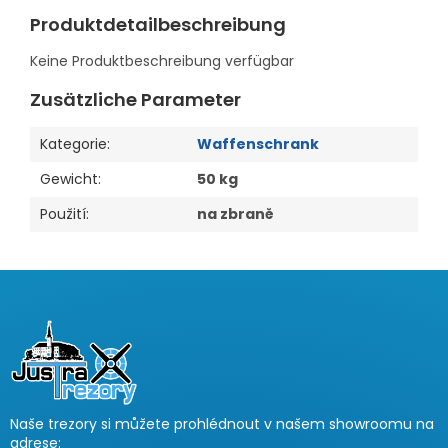
Produktdetailbeschreibung
Keine Produktbeschreibung verfügbar
Zusätzliche Parameter
Kategorie
:
Waffenschrank
Gewicht
:
50 kg
Použití
:
na zbraně
F
u
ß
z
e
i
Naše trezory si můžete prohlédnout v našem showroomu na
l
adrese: