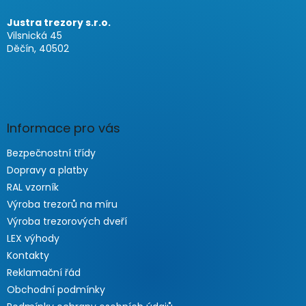
e
Justra trezory s.r.o.
Vilsnická 45
Děčín, 40502
Informace pro vás
Bezpečnostní třídy
Dopravy a platby
RAL vzorník
Výroba trezorů na míru
Výroba trezorových dveří
LEX výhody
Kontakty
Reklamační řád
Obchodní podmínky