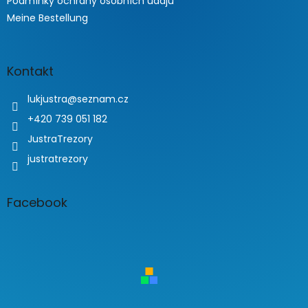
Podmínky ochrany osobních údajů
Meine Bestellung
Kontakt
lukjustra
@
seznam.cz
+420 739 051 182
JustraTrezory
justratrezory
Facebook