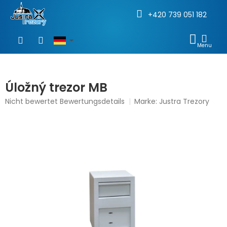
+420 739 051 182
Zum
Inhalt
WAR
springen
Úložný trezor MB
Die
Nicht bewertet
Bewertungsdetails
Marke:
Justra Trezory
durchschnittliche
Produktbewertung
ist
0,0
von
5
Sternen.