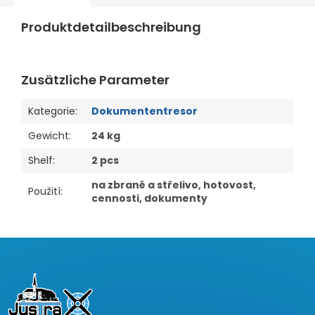
Produktdetailbeschreibung
Zusätzliche Parameter
Kategorie
:
Dokumententresor
Gewicht
:
24 kg
Shelf
:
2 pcs
na zbraně a střelivo, hotovost,
Použití
:
cennosti, dokumenty
F
u
ß
z