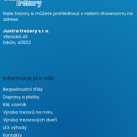
e
i
Naše trezory si můžete prohlédnout v našem showroomu na
l
adrese:
e
Justra trezory s.r.o.
Vilsnická 45
Děčín, 40502
Informace pro vás
Bezpečnostní třídy
Dopravy a platby
RAL vzorník
Výroba trezorů na míru
Výroba trezorových dveří
LEX výhody
Kontakty