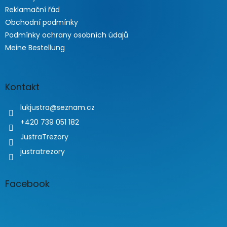
Reklamační řád
Obchodní podmínky
Podmínky ochrany osobních údajů
Meine Bestellung
Kontakt
lukjustra
@
seznam.cz
+420 739 051 182
JustraTrezory
justratrezory
Facebook