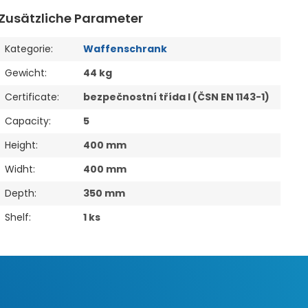
Zusätzliche Parameter
Kategorie
:
Waffenschrank
Gewicht
:
44 kg
Certificate
:
bezpečnostní třída I (ČSN EN 1143-1)
Capacity
:
5
Height
:
400 mm
Widht
:
400 mm
Depth
:
350 mm
Shelf
:
1 ks