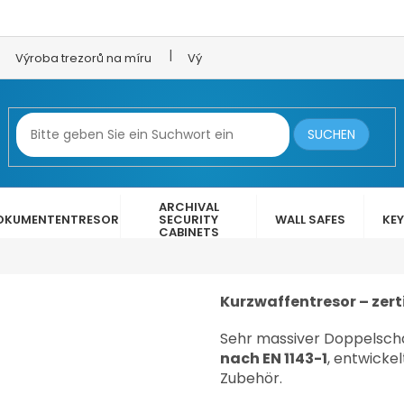
Výroba trezorů na míru
Výroba trezorových dveří
LEX 
SUCHEN
ARCHIVAL
OKUMENTENTRESOR
SECURITY
WALL SAFES
KEY
CABINETS
Kurzwaffentresor – zerti
Sehr massiver Doppelscha
€634,62
nach EN 1143-1
, entwicke
Zubehör.