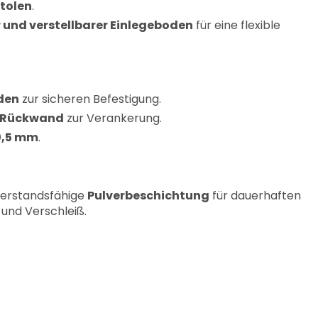
stolen
.
und verstellbarer Einlegeboden
für eine flexible
den
zur sicheren Befestigung.
r Rückwand
zur Verankerung.
0,5 mm
.
derstandsfähige
Pulverbeschichtung
für dauerhaften
 und Verschleiß.