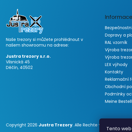
z
e
Informace
i
l
Bezpečnostní
e
Dopravy a pl
Naše trezory si můžete prohlédnout v
RAL vzorník
našem showroomu na adrese:
Výroba trezo
Justra trezory s.r.o.
Výroba trezo
Vilsnická 45
LEX výhody
Děčín, 40502
Kontakty
Reklamační 
Obchodní p
Podmínky oc
Meine Bestel
Copyright 2026
Justra Trezory
. Alle Rechte vorbehalten.
Tento web 