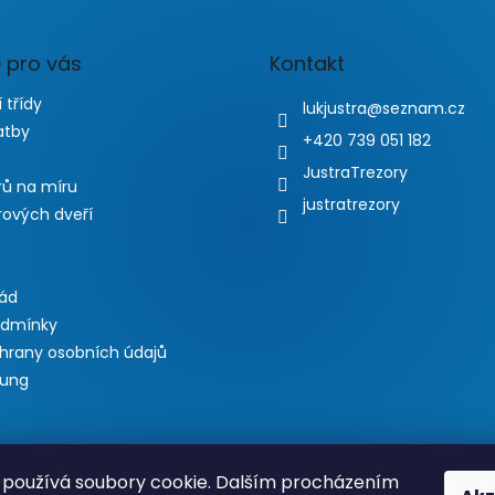
 pro vás
Kontakt
 třídy
lukjustra
@
seznam.cz
atby
+420 739 051 182
JustraTrezory
rů na míru
justratrezory
rových dveří
řád
odmínky
hrany osobních údajů
lung
používá soubory cookie. Dalším procházením