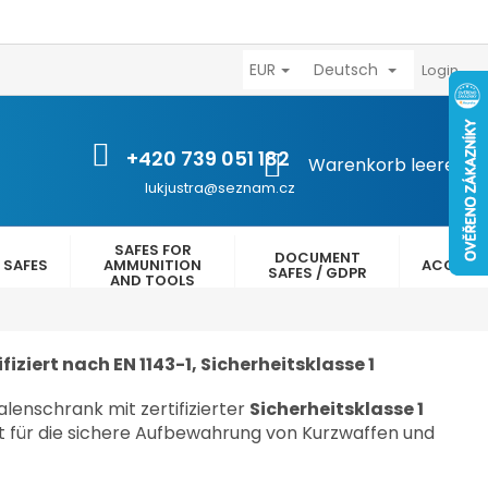
EUR
Deutsch
výhody
Kontakty
Reklamační řád
Obchodní podmínk
Login
+420 739 051 182
WARENKORB
Warenkorb leeren
lukjustra@seznam.cz
SAFES FOR
DOCUMENT
 SAFES
AMMUNITION
ACCESS
SAFES / GDPR
AND TOOLS
fiziert nach EN 1143-1, Sicherheitsklasse 1
lenschrank mit zertifizierter
Sicherheitsklasse 1
lt für die sichere Aufbewahrung von Kurzwaffen und