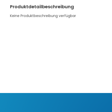
Produktdetailbeschreibung
Keine Produktbeschreibung verfügbar
F
u
ß