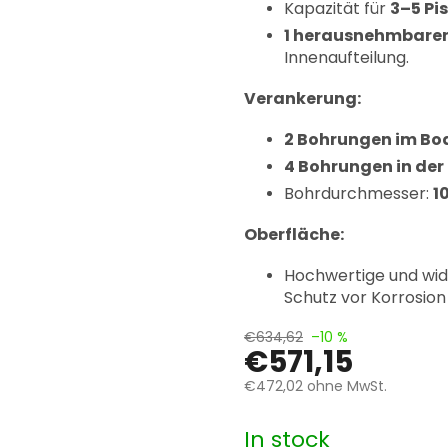
Kapazität für
3–5 Pi
1 herausnehmbarer 
Innenaufteilung.
Verankerung:
2 Bohrungen im Bo
4 Bohrungen in de
Bohrdurchmesser:
1
Oberfläche:
Hochwertige und wi
Schutz vor Korrosion
€634,62
–10 %
€571,15
€472,02
ohne MwSt.
Verkaufspreis:
In stock