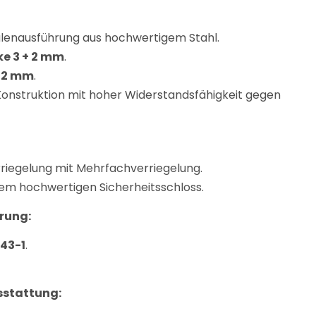
lenausführung aus hochwertigem Stahl.
ke 3 + 2 mm
.
+ 2 mm
.
Konstruktion mit hoher Widerstandsfähigkeit gegen
rriegelung mit Mehrfachverriegelung.
nem hochwertigen Sicherheitsschloss.
erung:
143-1
.
sstattung: