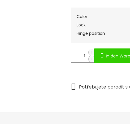
Color
Lock
Hinge position
In den War