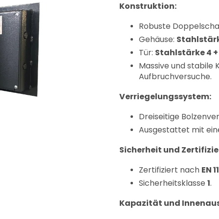
Konstruktion:
Robuste Doppelscha
Gehäuse:
Stahlstär
Tür:
Stahlstärke 4 
Massive und stabile 
Aufbruchversuche.
Verriegelungssystem:
Dreiseitige Bolzenve
Ausgestattet mit ei
Sicherheit und Zertifizi
Zertifiziert nach
EN 1
Sicherheitsklasse
1
.
Kapazität und Innenau