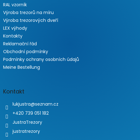
RAL vzorník
Výroba trezorů na míru
Výroba trezorových dveří
LEX výhody
Kontakty
Reklamační řád
Obchodní podmínky
Podmínky ochrany osobních údajů
Meine Bestellung
Kontakt
lukjustra
@
seznam.cz
+420 739 051 182
JustraTrezory
justratrezory