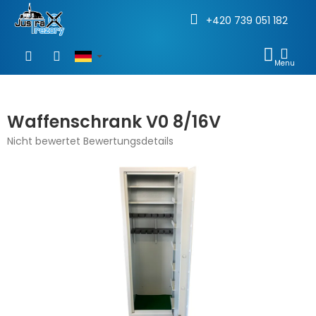
+420 739 051 182
Zum
Inhalt
WAR
springen
Waffenschrank V0 8/16V
Die
Nicht bewertet
Bewertungsdetails
durchschnittliche
Produktbewertung
ist
0,0
von
5
Sternen.