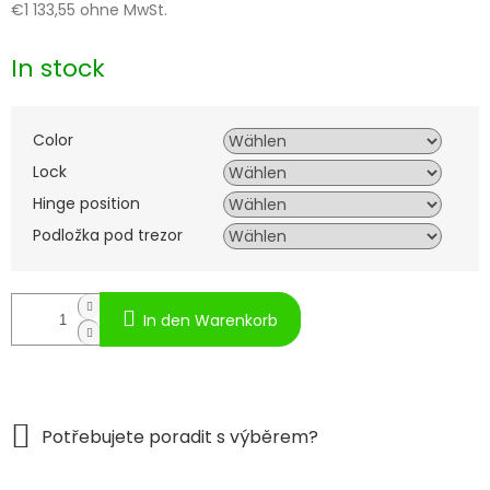
€1 133,55
ohne MwSt.
Verkaufspreis:
In stock
Color
Lock
Hinge position
Podložka pod trezor
In den Warenkorb