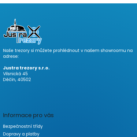
F
u
ß
z
e
i
Naše trezory si můžete prohlédnout v našem showroomu na
l
adrese:
e
Justra trezory s.r.o.
Vilsnická 45
Děčín, 40502
Informace pro vás
Bezpečnostní třídy
Dopravy a platby