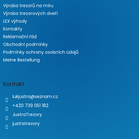
Výroba trezorů na míru
Výroba trezorových dveří
LEX výhody
Kontakty
Reklamační řád
Obchodní podmínky
Podmínky ochrany osobních údajů
Meine Bestellung
Kontakt
lukjustra
@
seznam.cz
+420 739 051 182
JustraTrezory
justratrezory