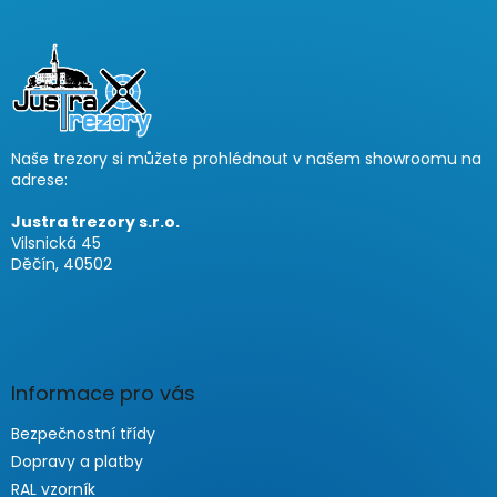
F
u
ß
z
e
i
Naše trezory si můžete prohlédnout v našem showroomu na
l
adrese:
e
Justra trezory s.r.o.
Vilsnická 45
Děčín, 40502
Informace pro vás
Bezpečnostní třídy
Dopravy a platby
RAL vzorník