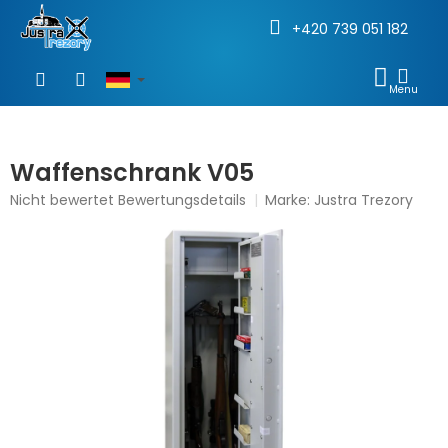
+420 739 051 182
Zum
Inhalt
WAR
springen
Waffenschrank V05
Die
Nicht bewertet
Bewertungsdetails
Marke:
Justra Trezory
durchschnittliche
Produktbewertung
ist
0,0
von
5
Sternen.