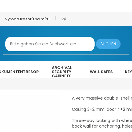
Výroba trezorů na míru
Výroba trezorových dveří
LEX 
SUCHEN
ARCHIVAL
OKUMENTENTRESOR
SECURITY
WALL SAFES
KEY
CABINETS
A very massive double-shell 
Casing 3+2 mm, door 4+2 m
Three-way locking with wheelb
back wall for anchoring, hole