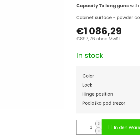
Capacity 7x long guns
with
Cabinet surface - powder coa
€1 086,29
€897,76
ohne MwSt.
Verkaufspreis:
In stock
Color
Lock
Hinge position
Podložka pod trezor
In den War