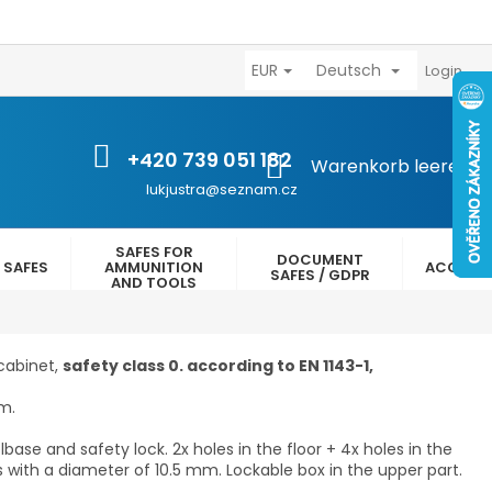
EUR
Deutsch
výhody
Kontakty
Reklamační řád
Obchodní podmínk
Login
+420 739 051 182
WARENKORB
Warenkorb leeren
lukjustra@seznam.cz
SAFES FOR
DOCUMENT
 SAFES
AMMUNITION
ACCESS
SAFES / GDPR
AND TOOLS
cabinet,
safety class 0. according to EN 1143-1,
m.
ase and safety lock. 2x holes in the floor + 4x holes in the
s with a diameter of 10.5 mm. Lockable box in the upper part.