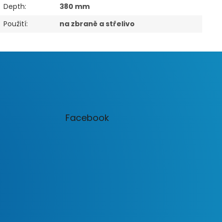
Depth
:
380 mm
Použití
:
na zbraně a střelivo
Facebook