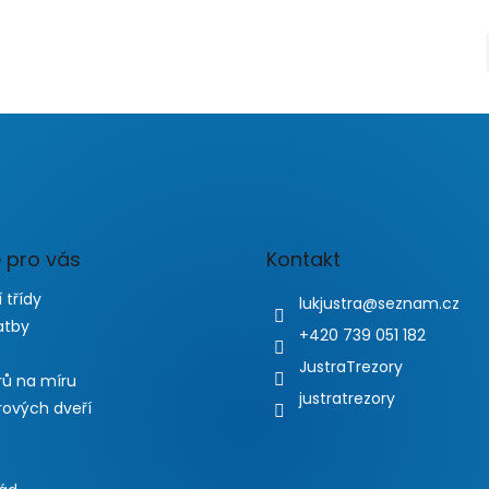
 pro vás
Kontakt
 třídy
lukjustra
@
seznam.cz
atby
+420 739 051 182
JustraTrezory
rů na míru
justratrezory
rových dveří