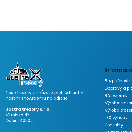
F
u
ß
z
e
Informace
i
l
Bezpečnostní
e
Dopravy a pl
Naše trezory si můžete prohlédnout v
RAL vzorník
našem showroomu na adrese:
Výroba trezo
Justra trezory s.r.o.
Výroba trezo
Vilsnická 45
LEX výhody
Děčín, 40502
Kontakty