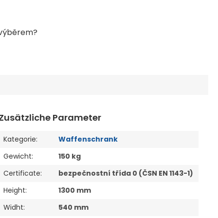
Zusätzliche Parameter
Kategorie
:
Waffenschrank
Gewicht
:
150 kg
Certificate
:
bezpečnostní třída 0 (ČSN EN 1143-1)
Height
:
1300 mm
Widht
:
540 mm