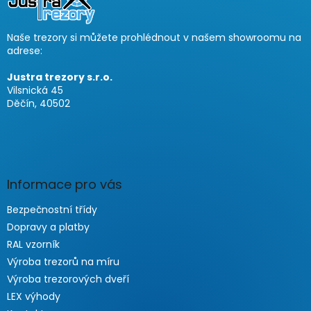
e
i
Naše trezory si můžete prohlédnout v našem showroomu na
l
adrese:
e
Justra trezory s.r.o.
Vilsnická 45
Děčín, 40502
Informace pro vás
Bezpečnostní třídy
Dopravy a platby
RAL vzorník
Výroba trezorů na míru
Výroba trezorových dveří
LEX výhody