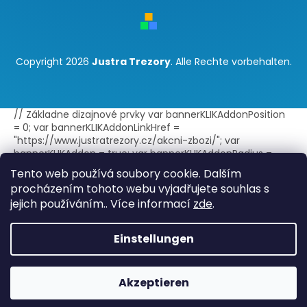
Copyright 2026
Justra Trezory
. Alle Rechte vorbehalten.
// Základne dizajnové prvky var bannerKLIKAddonPosition
= 0; var bannerKLIKAddonLinkHref =
"https://www.justratrezory.cz/akcni-zbozi/"; var
bannerKLIKAddon = true; var bannerKLIKAddonRadius =
false; var bannerKLIKAddonBorder = true; var
Tento web používá soubory cookie. Dalším
bannerKLIKAddonLink = true; var
procházením tohoto webu vyjadřujete souhlas s
bannerKLIKAddonLinkExternal = true; // Text doplnku -
jejich používáním.. Více informací
zde
.
jeden jazyk var bannerKLIKAddonTitle = "Akce"; var
bannerKLIKAddonText = ""; // Text doplnku - viac jazykov
var bannerKLIKAddonTitleLang =
Einstellungen
{sk:"Akcia",cs:"Akce",en:"Discount"}; // Štýl zobrazenia var
bannerKLIKAddonIconImage = ""; var
bannerKLIKAddonBGImage = ""; var bannerKLIKAddonIcon =
Akzeptieren
true; var bannerKLIKAddonBG = true; var
bannerKLIKAddonBGOverlay = false; var