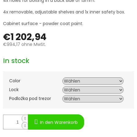
4x holes for bolting in a back side of 13mm.
4x removable, adjustable shelves and 1x inner safety box.
Cabinet surface - powder coat paint.
€1 202,94
€994,17
ohne MwSt.
Verkaufspreis:
In stock
Color
Lock
Podložka pod trezor
In den Warenkorb