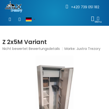
+420 739 051 182
Zum
Inhalt
WAR
springen
Z 2x5M Variant
Die
Nicht bewertet
Bewertungsdetails
Marke:
Justra Trezory
durchschnittliche
Produktbewertung
ist
0,0
von
5
Sternen.