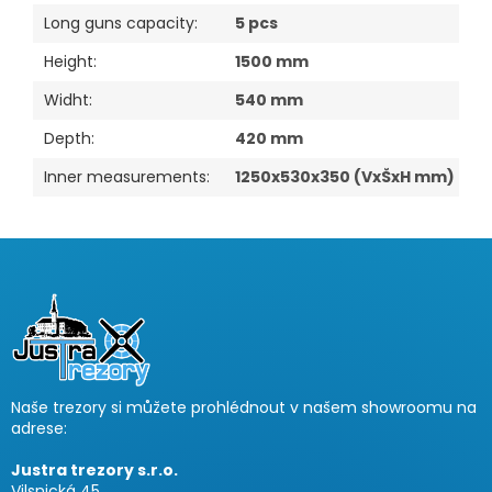
Long guns capacity
:
5 pcs
Height
:
1500 mm
Widht
:
540 mm
Depth
:
420 mm
Inner measurements
:
1250x530x350 (VxŠxH mm)
F
u
ß
z
e
i
Naše trezory si můžete prohlédnout v našem showroomu na
l
adrese:
e
Justra trezory s.r.o.
Vilsnická 45