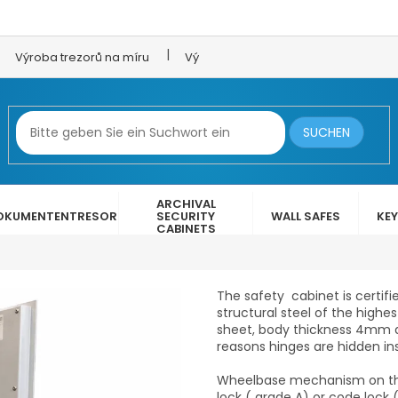
Výroba trezorů na míru
Výroba trezorových dveří
LEX 
SUCHEN
ARCHIVAL
OKUMENTENTRESOR
SECURITY
WALL SAFES
KEY
CABINETS
The safety cabinet is certifi
structural steel of the highe
sheet, body thickness 4mm a
reasons
hinges are hidden ins
Wheelbase mechanism on thre
lock ( grade A) or code lock 