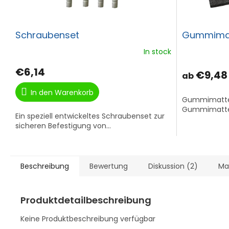
Schraubenset
Gummima
In stock
€6,14
€9,48
ab
In den Warenkorb
Gummimatte 
Gummimatte u
Ein speziell entwickeltes Schraubenset zur
sicheren Befestigung von...
Beschreibung
Bewertung
Diskussion (2)
Ma
Produktdetailbeschreibung
Keine Produktbeschreibung verfügbar