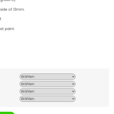
k side of 13mm.
f.
t paint.