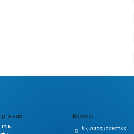
 pro vás
Kontakt
 třídy
lukjustra
@
seznam.cz