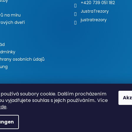
atby
+420 739 051 182
JustraTrezory
rů na míru
justratrezory
rových dveří
řád
odmínky
hrany osobních údajů
lung
používá soubory cookie. Dalším procházením
Akz
 vyjadřujete souhlas s jejich používáním.. Více
zde
.
 var bannerKLIKAddonLinkHref = "https://www.justratrezory.cz/akc
rue; var bannerKLIKAddonLink = true; var bannerKLIKAddonLinkExte
lungen
/ Text doplnku - viac jazykov var bannerKLIKAddonTitleLang = {sk:
= ""; var bannerKLIKAddonIcon = true; var bannerKLIKAddonBG = 