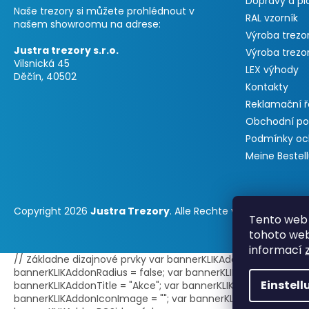
Dopravy a pl
Naše trezory si můžete prohlédnout v
RAL vzorník
našem showroomu na adrese:
Výroba trezo
Justra trezory s.r.o.
Výroba trezo
Vilsnická 45
LEX výhody
Děčín, 40502
Kontakty
Reklamační 
Obchodní p
Podmínky oc
Meine Bestel
Copyright 2026
Justra Trezory
. Alle Rechte vorbehalten.
Tento web 
tohoto webu
informací
// Základne dizajnové prvky var bannerKLIKAddonPosition = 0;
bannerKLIKAddonRadius = false; var bannerKLIKAddonBorder = t
Einstel
bannerKLIKAddonTitle = "Akce"; var bannerKLIKAddonText = ""; /
bannerKLIKAddonIconImage = ""; var bannerKLIKAddonBGImage 