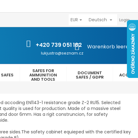
EUR
Deutsch
výhody
Kontakty
Reklamační řád
Obchodní podmínk
Login
+420 739 051 182
WARENKORB
Warenkorb leeren
lukjustra@seznam.cz
SAFES FOR
DOCUMENT
 SAFES
AMMUNITION
ACCESS
SAFES / GDPR
AND TOOLS
ed accoding EN1143-1 resistance grade Z-2 RU15. Selected
st quality is used for production. Made of a massive steel
nd door 6mm. Has a rigit construncion, f
or safety
ide.
e sides.The safety cabinet equieped with the certified key
(grade B).