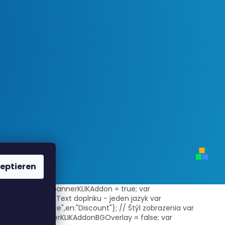
eptieren
ni-zbozi/"; var bannerKLIKAddon = true; var
rnal = true; // Text doplnku - jeden jazyk var
"Akcia",cs:"Akce",en:"Discount"}; // Štýl zobrazenia var
true; var bannerKLIKAddonBGOverlay = false; var