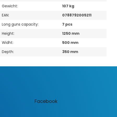
Gewicht
:
107 kg
EAN
:
0788792005211
Long guns capacity
:
7 pcs
Height
:
1250 mm
Widht
:
500 mm
Depth
:
350 mm
Facebook