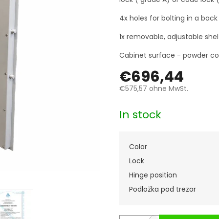
4x holes for bolting in a bac
1x removable, adjustable shel
Cabinet surface - powder coa
€696,44
€575,57
ohne MwSt.
Verkaufspreis:
In stock
Color
Lock
Hinge position
Podložka pod trezor