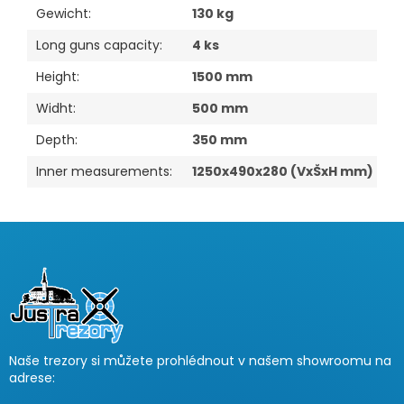
Gewicht
:
130 kg
Long guns capacity
:
4 ks
Height
:
1500 mm
Widht
:
500 mm
Depth
:
350 mm
Inner measurements
:
1250x490x280 (VxŠxH mm)
F
u
ß
z
e
i
Naše trezory si můžete prohlédnout v našem showroomu na
l
adrese:
e