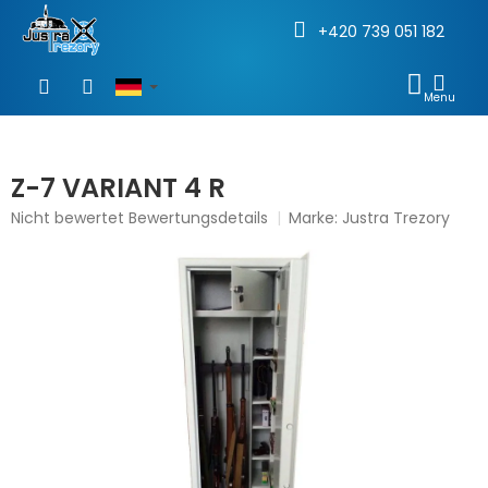
+420 739 051 182
Zum
Inhalt
WAR
springen
Z-7 VARIANT 4 R
Die
Nicht bewertet
Bewertungsdetails
Marke:
Justra Trezory
durchschnittliche
Produktbewertung
ist
0,0
von
5
Sternen.