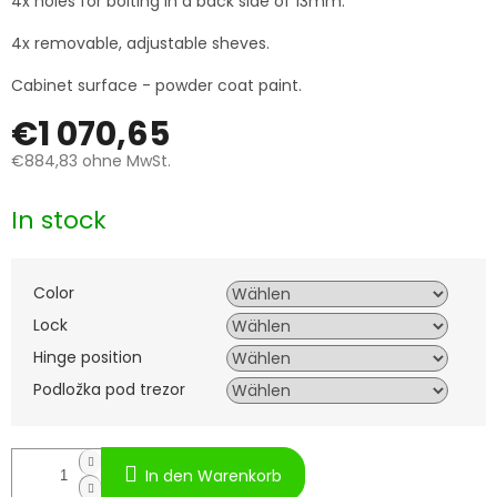
4x holes for bolting in a back side of 13mm.
4x removable, adjustable sheves.
Cabinet surface - powder coat paint.
€1 070,65
€884,83
ohne MwSt.
Verkaufspreis:
In stock
Color
Lock
Hinge position
Podložka pod trezor
In den Warenkorb