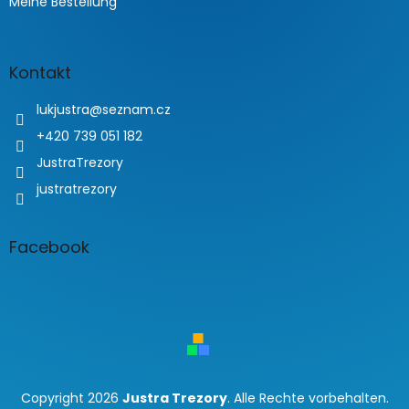
Meine Bestellung
Kontakt
lukjustra
@
seznam.cz
+420 739 051 182
JustraTrezory
justratrezory
Facebook
Copyright 2026
Justra Trezory
. Alle Rechte vorbehalten.