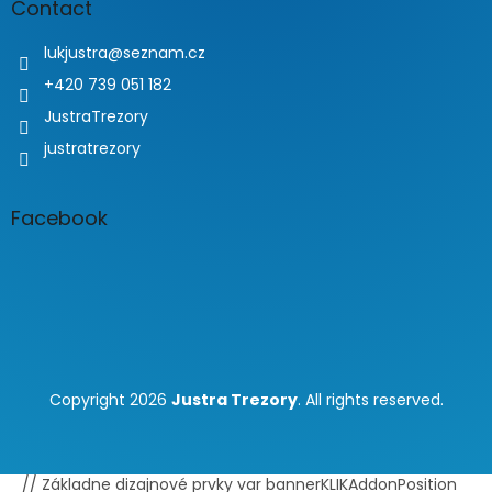
Contact
lukjustra
@
seznam.cz
+420 739 051 182
JustraTrezory
justratrezory
Facebook
Copyright 2026
Justra Trezory
. All rights reserved.
// Základne dizajnové prvky var bannerKLIKAddonPosition