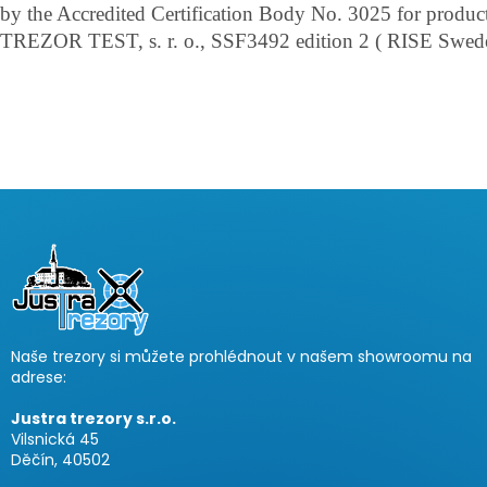
by the Accredited Certification Body No. 3025 for product
TREZOR TEST, s. r. o., SSF3492 edition 2 ( RISE Swed
F
o
o
t
e
r
Naše trezory si můžete prohlédnout v našem showroomu na
adrese:
Justra trezory s.r.o.
Vilsnická 45
Děčín, 40502