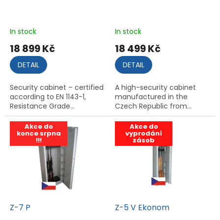
R
Y
In stock
In stock
-
m
18 899 Kč
18 499 Kč
a
DETAIL
DETAIL
n
Security cabinet – certified
A high-security cabinet
u
according to EN 1143-1,
manufactured in the
f
Resistance Grade...
Czech Republic from...
a
Akce do
Akce do
c
konce srpna
vyprodání
!!!
zásob
t
u
r
i
n
Z-7 P
Z-5 V Ekonom
g