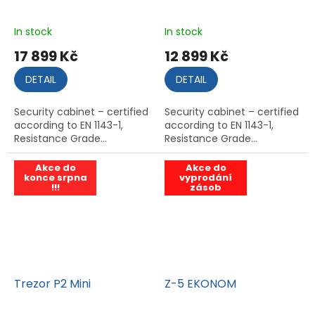
c
o
In stock
In stock
m
17 899 Kč
12 899 Kč
p
DETAIL
DETAIL
a
n
Security cabinet – certified
Security cabinet – certified
according to EN 1143-1,
according to EN 1143-1,
y
Resistance Grade...
Resistance Grade...
s
i
Akce do
Akce do
konce srpna
vyprodání
n
!!!
zásob
c
e
1
9
Trezor P2 Mini
Z-5 EKONOM
9
5