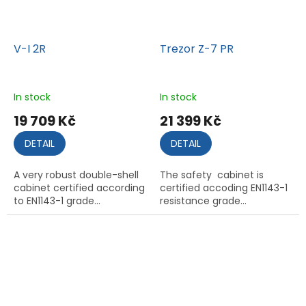
V-I 2R
Trezor Z-7 PR
In stock
In stock
19 709 Kč
21 399 Kč
DETAIL
DETAIL
A very robust double-shell
The safety cabinet is
cabinet certified according
certified accoding EN1143-1
to EN1143-1 grade...
resistance grade...