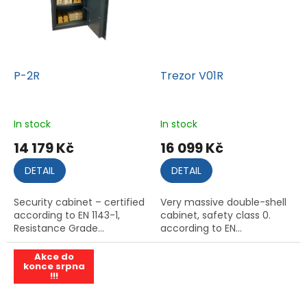
P-2R
Trezor V01R
In stock
In stock
14 179 Kč
16 099 Kč
DETAIL
DETAIL
Security cabinet – certified
Very massive double-shell
according to EN 1143-1,
cabinet, safety class 0.
Resistance Grade...
according to EN...
Akce do
konce srpna
!!!