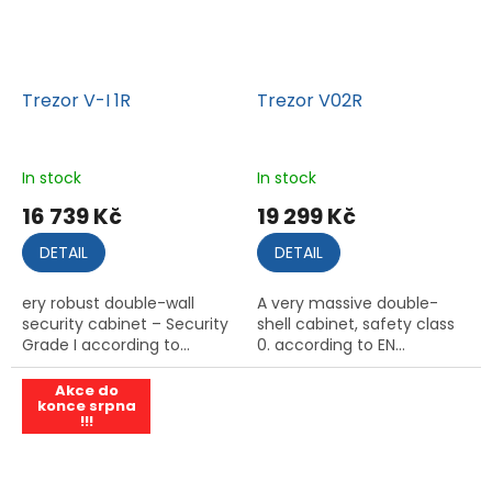
Trezor V-I 1R
Trezor V02R
In stock
In stock
16 739 Kč
19 299 Kč
DETAIL
DETAIL
ery robust double-wall
A very massive double-
security cabinet – Security
shell cabinet, safety class
Grade I according to...
0. according to EN...
Akce do
konce srpna
!!!