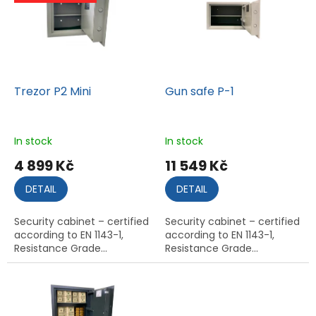
t
o
f
p
r
o
Trezor P2 Mini
Gun safe P-1
d
u
c
In stock
In stock
t
4 899 Kč
11 549 Kč
s
DETAIL
DETAIL
Security cabinet – certified
Security cabinet – certified
according to EN 1143-1,
according to EN 1143-1,
Resistance Grade...
Resistance Grade...