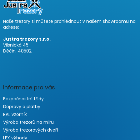
t
c
e
o
r
n
Naše trezory si můžete prohlédnout v našem showroomu na
t
adrese:
r
o
Justra trezory s.r.o.
l
Vilsnická 45
s
Děčín, 40502
Informace pro vás
Bezpečnostní třídy
Dopravy a platby
RAL vzorník
Výroba trezorů na míru
Výroba trezorových dveří
LEX výhody