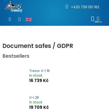
+420 739 051 182
Skip
to
SHOP
content
CAR
Document safes / GDPR
Bestsellers
Trezor V-I 1R
In stock
16 739 Kč
V-I 2R
In stock
19 709 Kč