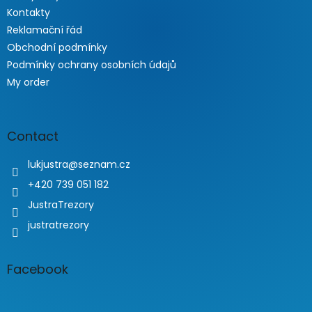
Kontakty
Reklamační řád
Obchodní podmínky
Podmínky ochrany osobních údajů
My order
Contact
lukjustra
@
seznam.cz
+420 739 051 182
JustraTrezory
justratrezory
Facebook