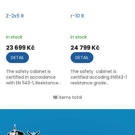
Z-2x5 R
r-10 R
In stock
In stock
23 699 Kč
24 799 Kč
DETAIL
DETAIL
The safety cabinet is
The safety cabinet is
certified in accordance
certified accoding EN1143-1
with EN 1143-1, Resistance...
resistance grade...
10
items total
L
i
s
t
F
i
o
n
o
g