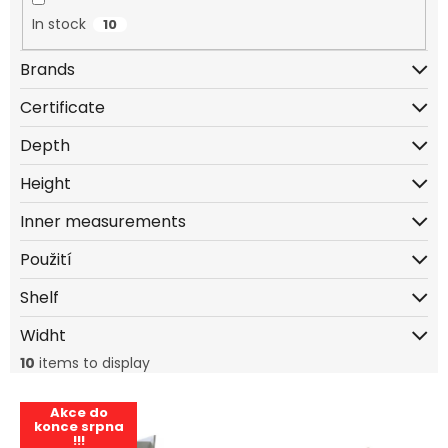
g
In stock
10
Brands
Certificate
Depth
Height
Inner measurements
Použití
Shelf
Widht
10
items to display
L
Akce do
i
konce srpna
7 899 Kč
!!!
s