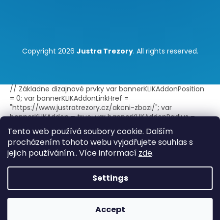
Copyright 2026
Justra Trezory
. All rights reserved.
// Základne dizajnové prvky var bannerKLIKAddonPosition
= 0; var bannerKLIKAddonLinkHref =
"https://www.justratrezory.cz/akcni-zbozi/"; var
bannerKLIKAddon = true; var bannerKLIKAddonRadius =
false; var bannerKLIKAddonBorder = true; var
Tento web používá soubory cookie. Dalším
bannerKLIKAddonLink = true; var
procházením tohoto webu vyjadřujete souhlas s
bannerKLIKAddonLinkExternal = true; // Text doplnku -
jejich používáním.. Více informací
zde
.
jeden jazyk var bannerKLIKAddonTitle = "Akce"; var
bannerKLIKAddonText = ""; // Text doplnku - viac jazykov
var bannerKLIKAddonTitleLang =
Settings
{sk:"Akcia",cs:"Akce",en:"Discount"}; // Štýl zobrazenia var
bannerKLIKAddonIconImage = ""; var
bannerKLIKAddonBGImage = ""; var bannerKLIKAddonIcon =
Accept
true; var bannerKLIKAddonBG = true; var
bannerKLIKAddonBGOverlay = false; var