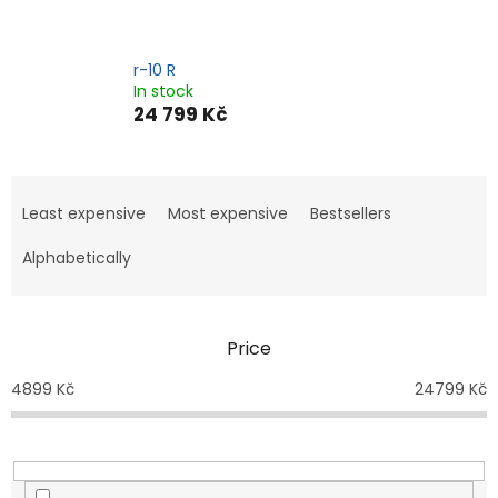
r-10 R
In stock
24 799 Kč
P
r
Least expensive
Most expensive
Bestsellers
o
d
Alphabetically
u
c
t
Price
s
o
4899
Kč
24799
Kč
r
t
i
n