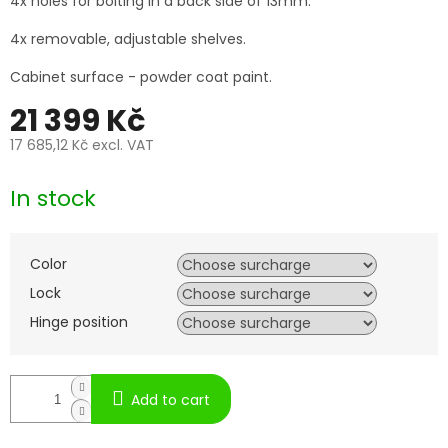
4x holes for bolting in a back side of 13mm.
4x removable, adjustable shelves.
Cabinet surface - powder coat paint.
21 399 Kč
17 685,12 Kč
excl. VAT
Measure
price:
In stock
Color
Lock
Hinge position
Add to cart