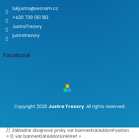
lukjustra
@
seznam.cz
+420 739 051 182
JustraTrezory
justratrezory
Facebook
Copyright 2026
Justra Trezory
. All rights reserved.
// Základne dizajnové prvky var bannerKLIKAddonPosition
= 0; var bannerKLIKAddonLinkHref =