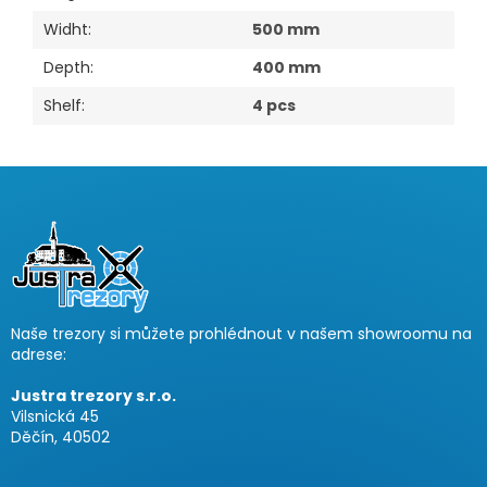
Widht
:
500 mm
Depth
:
400 mm
Shelf
:
4 pcs
F
o
o
t
e
r
Naše trezory si můžete prohlédnout v našem showroomu na
adrese:
Justra trezory s.r.o.
Vilsnická 45
Děčín, 40502