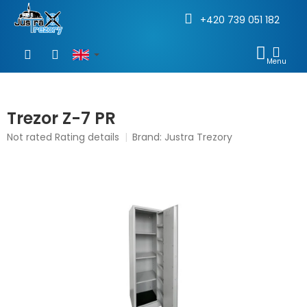
+420 739 051 182
Skip
to
SHOP
content
CAR
Trezor Z-7 PR
The
Not rated
Rating details
Brand:
Justra Trezory
average
product
rating
is
0,0
out
of
5
stars.