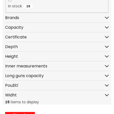
g
In stock
28
Brands
Capacity
Certificate
ČSN EN 1143-1 minimálně 15RU, splňuje zákon č. 119/2002 Sb.
Depth
Height
Inner measurements
Long guns capacity
Použití
Widht
28
items to display
L