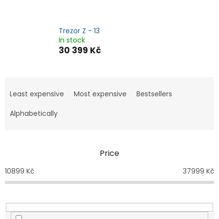
Trezor Z - 13
In stock
30 399 Kč
P
r
Least expensive
Most expensive
Bestsellers
o
d
Alphabetically
u
c
t
Price
s
o
10899
Kč
37999
Kč
r
t
i
n