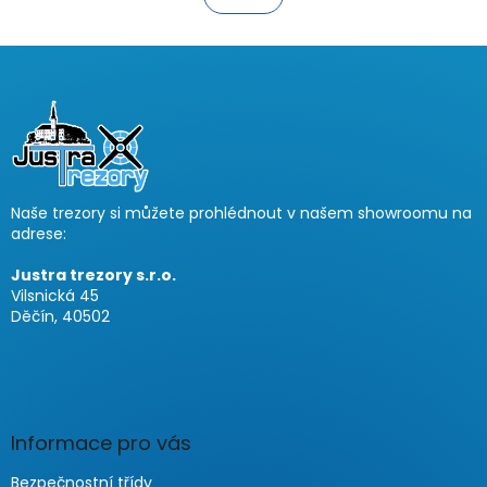
t
a
t
i
i
n
o
F
g
n
c
o
o
o
n
t
t
e
r
r
o
Naše trezory si můžete prohlédnout v našem showroomu na
l
adrese:
s
Justra trezory s.r.o.
Vilsnická 45
Děčín, 40502
Informace pro vás
Bezpečnostní třídy