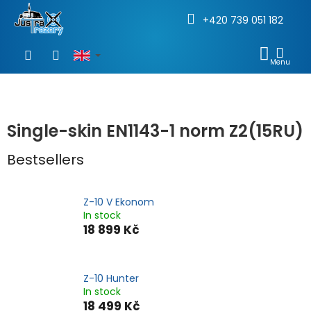
+420 739 051 182
Skip
to
SHOP
content
CAR
Single-skin EN1143-1 norm Z2(15RU)
Bestsellers
Z-10 V Ekonom
In stock
18 899 Kč
Z-10 Hunter
In stock
18 499 Kč