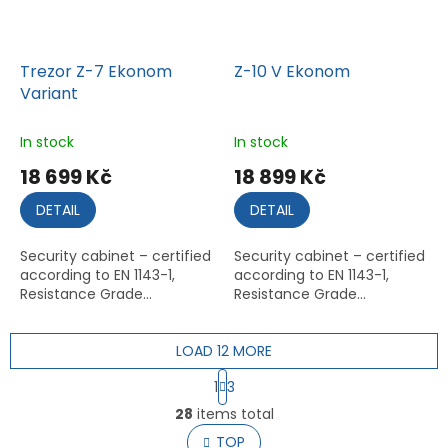
Trezor Z-7 Ekonom
Z-10 V Ekonom
Variant
In stock
In stock
18 699 Kč
18 899 Kč
DETAIL
DETAIL
Security cabinet – certified
Security cabinet – certified
according to EN 1143-1,
according to EN 1143-1,
Resistance Grade...
Resistance Grade...
LOAD 12 MORE
P
1
3
a
L
g
28
items total
i
i
s
TOP
n