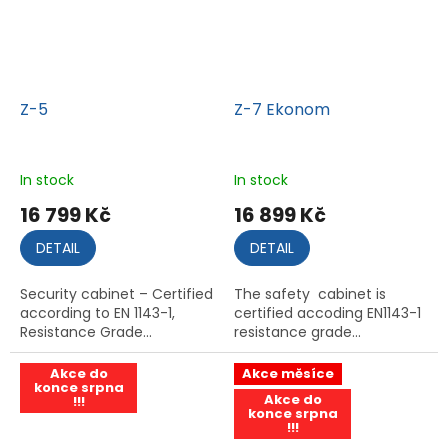
Z-5
Z-7 Ekonom
In stock
In stock
16 799 Kč
16 899 Kč
DETAIL
DETAIL
Security cabinet – Certified
The safety cabinet is
according to EN 1143-1,
certified accoding EN1143-1
Resistance Grade...
resistance grade...
Akce do
Akce měsíce
konce srpna
Akce do
!!!
konce srpna
!!!