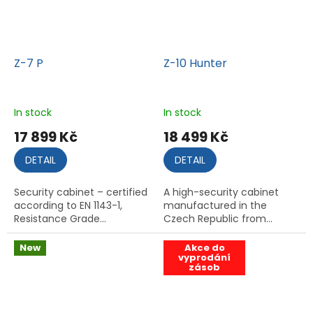
Z-7 P
Z-10 Hunter
In stock
In stock
17 899 Kč
18 499 Kč
DETAIL
DETAIL
Security cabinet – certified
A high-security cabinet
according to EN 1143-1,
manufactured in the
Resistance Grade...
Czech Republic from...
New
Akce do
vyprodání
zásob