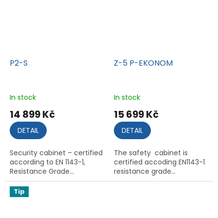
P2-S
Z-5 P-EKONOM
In stock
In stock
14 899 Kč
15 699 Kč
DETAIL
DETAIL
Security cabinet – certified
The safety cabinet is
according to EN 1143-1,
certified accoding EN1143-1
Resistance Grade...
resistance grade...
Tip