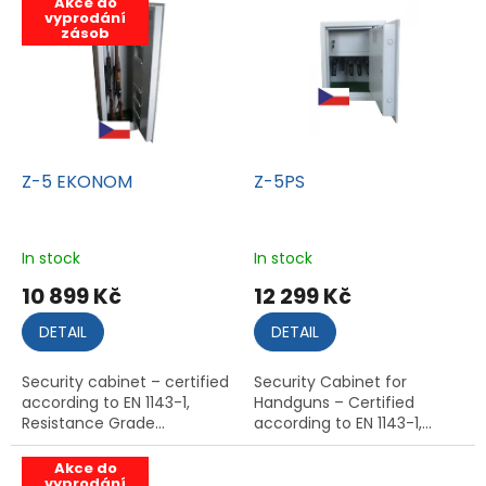
Akce do
i
vyprodání
13 399 Kč
zásob
s
t
o
f
p
r
o
Z-5 EKONOM
Z-5PS
d
u
c
In stock
In stock
t
10 899 Kč
12 299 Kč
s
DETAIL
DETAIL
Security cabinet – certified
Security Cabinet for
according to EN 1143-1,
Handguns – Certified
Resistance Grade...
according to EN 1143-1,...
Akce do
vyprodání