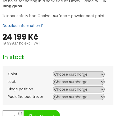
4x holes for bolting in a back side of 13mm. Capacity -
16
long guns.
1x inner safety box. Cabinet surface - powder coat paint.
Detailed information
24 199 Kč
19 999,17 Kč
excl. VAT
Measure
price:
In stock
Color
Lock
Hinge position
Podložka pod trezor