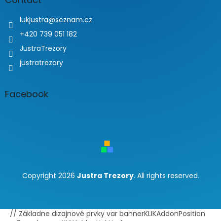
lukjustra
@
seznam.cz
+420 739 051 182
JustraTrezory
justratrezory
Facebook
Copyright 2026
Justra Trezory
. All rights reserved.
// Základne dizajnové prvky var bannerKLIKAddonPosition