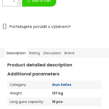
Add to cart
Description
Rating
Discussion
Brand
Product detailed description
Additional parameters
Category
:
Gun Safes
Weight
:
137 kg
Long guns capacity
:
16 pcs