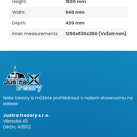
Height
:
1500 mm
Widht
:
540 mm
Depth
:
420 mm
Inner measurements
:
1250x530x350 (VxŠxH mm)
F
o
o
t
e
r
Naše trezory si můžete prohlédnout v našem showroomu na
adrese:
Justra trezory s.r.o.
Vilsnická 45
Děčín, 40502