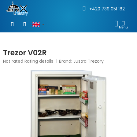
+420 739 051 182
Skip
to
SHOP
content
CAR
Trezor V02R
The
Not rated
Rating details
Brand:
Justra Trezory
average
product
rating
is
0,0
out
of
5
stars.