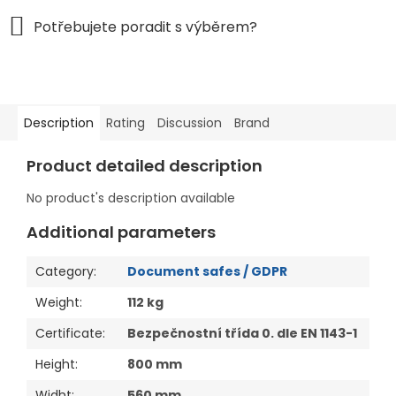
Description
Rating
Discussion
Brand
Product detailed description
No product's description available
Additional parameters
Category
:
Document safes / GDPR
Weight
:
112 kg
Certificate
:
Bezpečnostní třída 0. dle EN 1143-1
Height
:
800 mm
Widht
:
560 mm