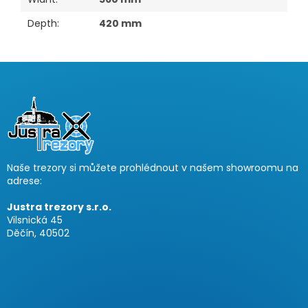
Depth
:
420 mm
F
o
o
t
e
r
Naše trezory si můžete prohlédnout v našem showroomu na
adrese:
Justra trezory s.r.o.
Vilsnická 45
Děčín, 40502