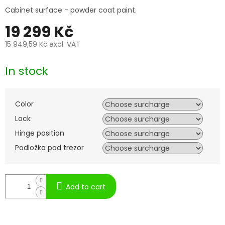
Cabinet surface - powder coat paint.
19 299 Kč
15 949,59 Kč
excl. VAT
Measure
price:
In stock
Color
Lock
Hinge position
Podložka pod trezor
Add to cart