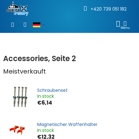
+420 739 051 182
Zum
Inhalt
WAR
springen
Accessories
, Seite 2
Meistverkauft
Schraubenset
In stock
€6,14
Magnetischer Waffenhalter
In stock
€12,32