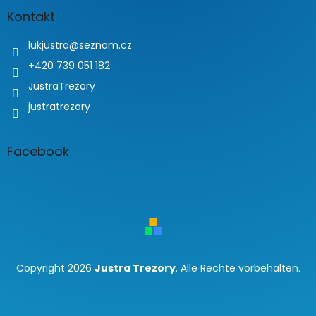
Kontakt
lukjustra
@
seznam.cz
+420 739 051 182
JustraTrezory
justratrezory
Facebook
Copyright 2026
Justra Trezory
. Alle Rechte vorbehalten.