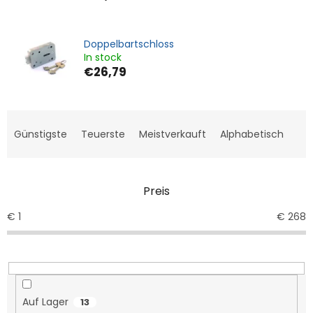
Doppelbartschloss
In stock
€26,79
P
r
Günstigste
Teuerste
Meistverkauft
Alphabetisch
o
d
u
Preis
k
t
€
1
€
268
s
o
r
t
i
e
Auf Lager
13