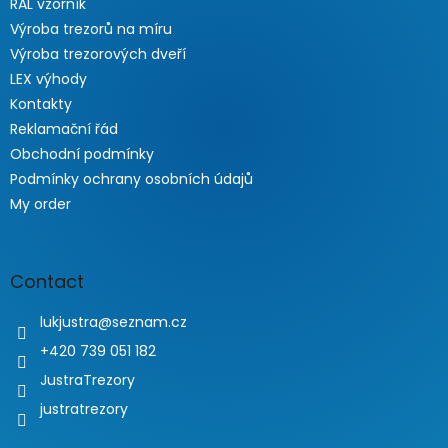
RAL vzorník
Výroba trezorů na míru
Výroba trezorových dveří
LEX výhody
Kontakty
Reklamační řád
Obchodní podmínky
Podmínky ochrany osobních údajů
My order
Contact
lukjustra
@
seznam.cz
+420 739 051 182
JustraTrezory
justratrezory