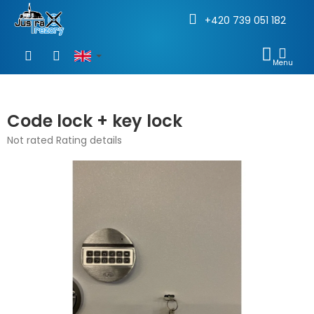
+420 739 051 182
Skip
to
SHOP
content
CAR
Code lock + key lock
The
Not rated
Rating details
average
product
rating
is
0,0
out
of
5
stars.