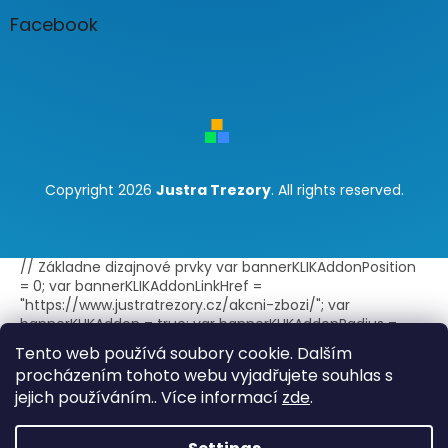
Facebook
Copyright 2026
Justra Trezory
. All rights reserved.
// Základne dizajnové prvky var bannerKLIKAddonPosition
= 0; var bannerKLIKAddonLinkHref =
"https://www.justratrezory.cz/akcni-zbozi/"; var
bannerKLIKAddon = true; var bannerKLIKAddonRadius =
false; var bannerKLIKAddonBorder = true; var
Tento web používá soubory cookie. Dalším
bannerKLIKAddonLink = true; var
procházením tohoto webu vyjadřujete souhlas s
bannerKLIKAddonLinkExternal = true; // Text doplnku -
jejich používáním.. Více informací
zde
.
jeden jazyk var bannerKLIKAddonTitle = "Akce"; var
bannerKLIKAddonText = ""; // Text doplnku - viac jazykov
var bannerKLIKAddonTitleLang =