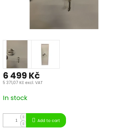
6 499 Kč
5 371,07 Kč excl. VAT
Measure
price:
In stock
Add to cart