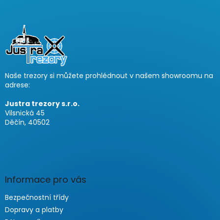
F
o
o
t
e
r
Naše trezory si můžete prohlédnout v našem showroomu na
adrese:
Justra trezory s.r.o.
Vilsnická 45
Děčín, 40502
Informace pro vás
Bezpečnostní třídy
Dopravy a platby