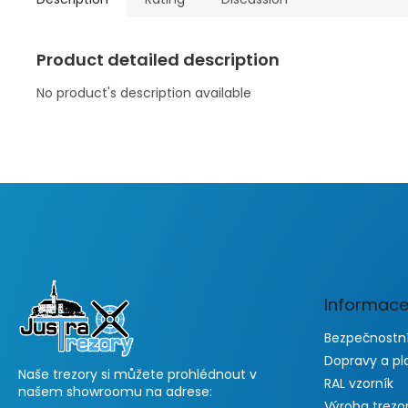
Product detailed description
No product's description available
F
o
o
t
e
Informace
r
Bezpečnostní
Dopravy a pl
Naše trezory si můžete prohlédnout v
RAL vzorník
našem showroomu na adrese:
Výroba trezo