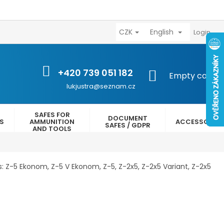
CZK
English
výhody
Kontakty
Reklamační řád
Obchodní podmínk
Login
+420 739 051 182
SHOPPING
Empty cart
CART
lukjustra@seznam.cz
SAFES FOR
DOCUMENT
ES
AMMUNITION
ACCESSORIES
SAFES / GDPR
AND TOOLS
: Z-5 Ekonom, Z-5 V Ekonom, Z-5, Z-2x5, Z-2x5 Variant, Z-2x5