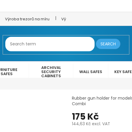
Výroba trezorů na míru
Výroba trezorových dveří
LEX 
SEARCH
ARCHIVAL
URNITURE
SECURITY
WALL SAFES
KEY SAF
SAFES
CABINETS
Rubber gun holder for models
Combi
175 Kč
144,63 Kč excl. VAT