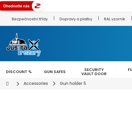
Skip
Bezpečnostní třídy
Dopravy a platby
RAL vzorník
to
content
SECURITY
F
DISCOUNT %
GUN SAFES
VAULT DOOR
Home
Accessories
Gun holder 5