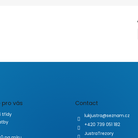
 pro vás
Contact
 třídy
lukjustra
@
seznam.cz
atby
+420 739 051 182
JustraTrezory
rů na míru