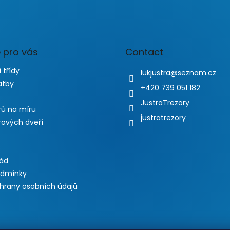
 pro vás
Contact
 třídy
lukjustra
@
seznam.cz
atby
+420 739 051 182
JustraTrezory
rů na míru
justratrezory
rových dveří
řád
odmínky
hrany osobních údajů