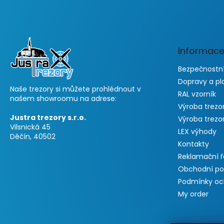
o
o
t
e
Informace
r
Bezpečnostní
Dopravy a pl
Naše trezory si můžete prohlédnout v
RAL vzorník
našem showroomu na adrese:
Výroba trezo
Justra trezory s.r.o.
Výroba trezo
Vilsnická 45
LEX výhody
Děčín, 40502
Kontakty
Reklamační 
Obchodní p
Podmínky oc
My order