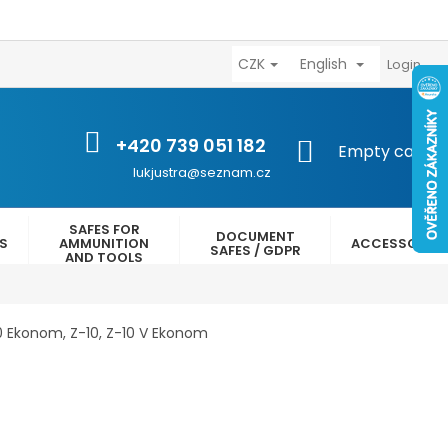
CZK
English
výhody
Kontakty
Reklamační řád
Obchodní podmínk
Login
+420 739 051 182
SHOPPING
Empty cart
CART
lukjustra@seznam.cz
SAFES FOR
DOCUMENT
ES
AMMUNITION
ACCESSORIES
SAFES / GDPR
AND TOOLS
0 Ekonom, Z-10, Z-10 V Ekonom