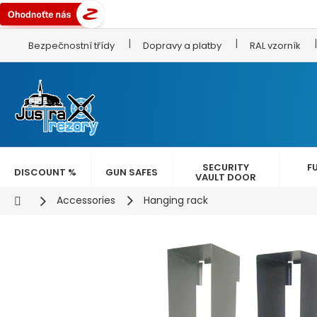
Skip
Bezpečnostní třídy
Dopravy a platby
RAL vzorník
to
content
SECURITY
F
DISCOUNT %
GUN SAFES
VAULT DOOR
Home
Accessories
Hanging rack