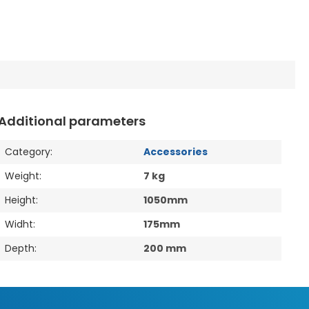
Additional parameters
Category
:
Accessories
Weight
:
7 kg
Height
:
1050mm
Widht
:
175mm
Depth
:
200 mm