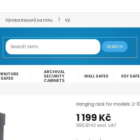
Výroba trezorů na míru
Výroba trezorových dveří
LEX 
SEARCH
ARCHIVAL
URNITURE
SECURITY
WALL SAFES
KEY SAF
SAFES
CABINETS
Hanging rack for models: Z-1
1 199 Kč
990,91 Kč
excl. VAT
Measure