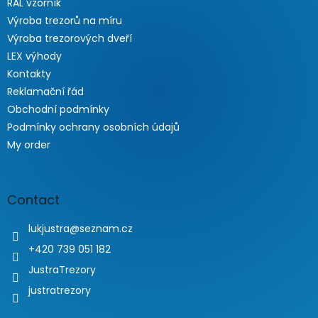
RAL vzorník
Výroba trezorů na míru
Výroba trezorových dveří
LEX výhody
Kontakty
Reklamační řád
Obchodní podmínky
Podmínky ochrany osobních údajů
My order
Contact
lukjustra
@
seznam.cz
+420 739 051 182
JustraTrezory
justratrezory