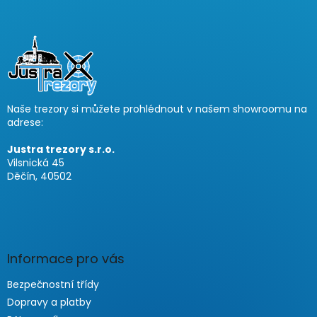
F
o
o
t
e
r
Naše trezory si můžete prohlédnout v našem showroomu na
adrese:
Justra trezory s.r.o.
Vilsnická 45
Děčín, 40502
Informace pro vás
Bezpečnostní třídy
Dopravy a platby