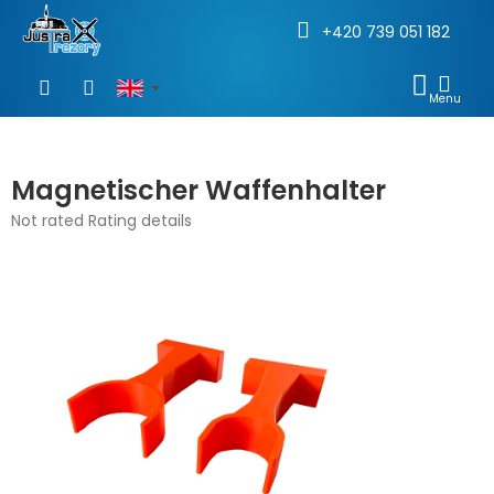
+420 739 051 182
Skip
to
SHOP
content
CAR
Magnetischer Waffenhalter
The
Not rated
Rating details
average
product
rating
is
0,0
out
of
5
stars.