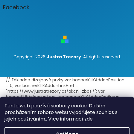
Facebook
Copyright 2026
Justra Trezory
. All rights reserved.
// Základne dizajnové prvky var bannerKLIKAddonPosition
= 0; var bannerKLIKAddonLinkHref =
"https://www.justratrezory.cz/akcni-zbozi/"; var
bannerKLIKAddon = true; var bannerKLIKAddonRadius =
false; var bannerKLIKAddonBorder = true; var
Tento web používá soubory cookie. Dalším
bannerKLIKAddonLink = true; var
procházením tohoto webu vyjadřujete souhlas s
bannerKLIKAddonLinkExternal = true; // Text doplnku -
jejich používáním.. Více informací
zde
.
jeden jazyk var bannerKLIKAddonTitle = "Akce"; var
bannerKLIKAddonText = ""; // Text doplnku - viac jazykov
var bannerKLIKAddonTitleLang =