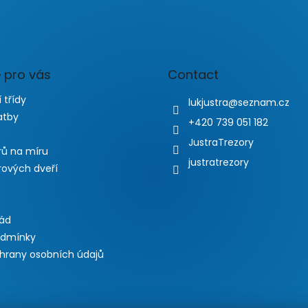
 pro vás
Contact
 třídy
lukjustra
@
seznam.cz
atby
+420 739 051 182
JustraTrezory
rů na míru
justratrezory
rových dveří
řád
odmínky
hrany osobních údajů