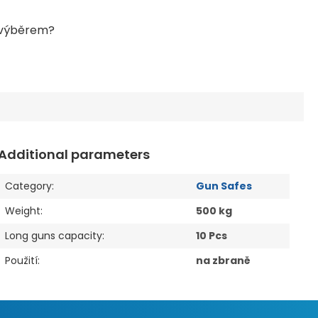
Additional parameters
Category
:
Gun Safes
Weight
:
500 kg
Long guns capacity
:
10 Pcs
Použití
:
na zbraně