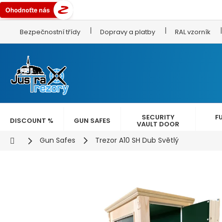
Skip
Bezpečnostní třídy
Dopravy a platby
RAL vzorník
to
content
SECURITY
F
DISCOUNT %
GUN SAFES
VAULT DOOR
Home
Gun Safes
Trezor A10 SH Dub Světlý