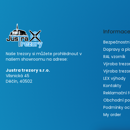
F
o
o
t
e
Informace
r
Bezpečnostní
Dopravy a pl
Naše trezory si můžete prohlédnout v
RAL vzorník
našem showroomu na adrese:
Výroba trezo
Justra trezory s.r.o.
Výroba trezo
Vilsnická 45
LEX výhody
Děčín, 40502
Kontakty
Reklamační 
Obchodní p
Podmínky oc
My order