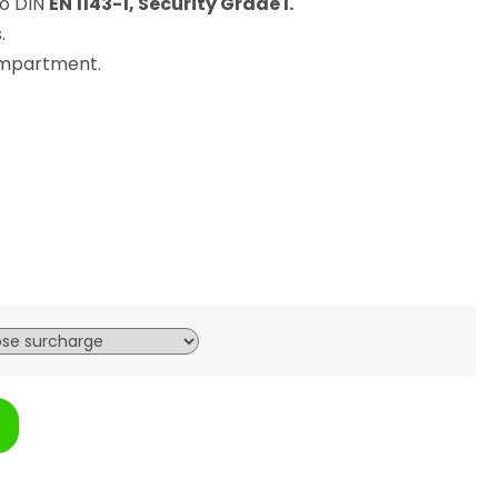
to DIN
EN 1143-1, Security Grade I.
.
ompartment.