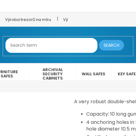
Výroba trezorů na míru
Výroba trezorových dveří
LEX 
SEARCH
ARCHIVAL
URNITURE
SECURITY
WALL SAFES
KEY SAF
SAFES
CABINETS
A very robust double-shel
Capacity: 10 long gu
200 000 Kč
4 anchoring holes in
hole diameter 10.5 