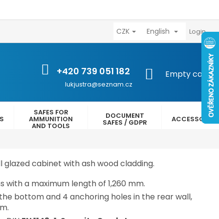
CZK
English
výhody
Kontakty
Reklamační řád
Obchodní podmínk
Login
+420 739 051 182
SHOPPING
Empty cart
CART
lukjustra@seznam.cz
SAFES FOR
DOCUMENT
ES
AMMUNITION
ACCESSORIES
SAFES / GDPR
AND TOOLS
l glazed cabinet with ash wood cladding.
ns with a maximum length of 1,260 mm.
 the bottom and 4 anchoring holes in the rear wall,
mm.