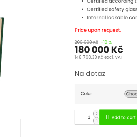
Certified according 
Certified safety glass
Internal lockable c
Price upon request.
200 000 Kč
–10 %
180 000 Kč
148 760,33 Kč
excl. VAT
Measure
price:
Na dotaz
Color
Add to cart